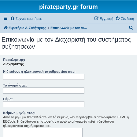
pirateparty.gr forum
Συχνές ερωτήσεις
Εγγραφή
Σύνδεση
Α
Ευρετήριο Δ. Συζήτησης
Επικοινωνία με τον Διαχειριστή του συστήματος συζητήσεων
ν
Επικοινωνία με τον Διαχειριστή του συστήματος
α
συζητήσεων
ζ
ή
Παραλήπτης:
Διαχειριστής
τ
Η διεύθυνση ηλεκτρονική ταχυδρομείου σας:
η
σ
Το όνομά σας:
η
Θέμα:
Κείμενο μηνύματος:
Αυτό το μήνυμα θα σταλεί σαν απλό κείμενο, δεν περιλαμβάνει οποιοδήποτε HTML ή
BBCode. Η διεύθυνση επιστροφής για αυτό το μήνυμα θα τεθεί η διεύθυνση
ηλεκτρονικού ταχυδρομείου σας.