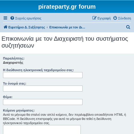
pirateparty.gr forum
Συχνές ερωτήσεις
Εγγραφή
Σύνδεση
Α
Ευρετήριο Δ. Συζήτησης
Επικοινωνία με τον Διαχειριστή του συστήματος συζητήσεων
ν
Επικοινωνία με τον Διαχειριστή του συστήματος
α
συζητήσεων
ζ
ή
Παραλήπτης:
Διαχειριστής
τ
Η διεύθυνση ηλεκτρονική ταχυδρομείου σας:
η
σ
Το όνομά σας:
η
Θέμα:
Κείμενο μηνύματος:
Αυτό το μήνυμα θα σταλεί σαν απλό κείμενο, δεν περιλαμβάνει οποιοδήποτε HTML ή
BBCode. Η διεύθυνση επιστροφής για αυτό το μήνυμα θα τεθεί η διεύθυνση
ηλεκτρονικού ταχυδρομείου σας.