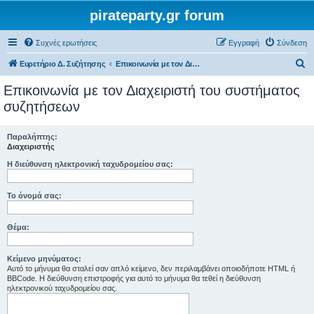
pirateparty.gr forum
Συχνές ερωτήσεις
Εγγραφή
Σύνδεση
Α
Ευρετήριο Δ. Συζήτησης
Επικοινωνία με τον Διαχειριστή του συστήματος συζητήσεων
ν
Επικοινωνία με τον Διαχειριστή του συστήματος
α
συζητήσεων
ζ
ή
Παραλήπτης:
Διαχειριστής
τ
Η διεύθυνση ηλεκτρονική ταχυδρομείου σας:
η
σ
Το όνομά σας:
η
Θέμα:
Κείμενο μηνύματος:
Αυτό το μήνυμα θα σταλεί σαν απλό κείμενο, δεν περιλαμβάνει οποιοδήποτε HTML ή
BBCode. Η διεύθυνση επιστροφής για αυτό το μήνυμα θα τεθεί η διεύθυνση
ηλεκτρονικού ταχυδρομείου σας.