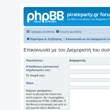
pirateparty.gr for
Για Μέλη και φίλους του Κόμματος 
Γρήγορες συνδέσεις
Συχνές ερωτήσεις
Ευρετήριο Δ. Συζήτησης
Επικοινωνία με τον Διαχειριστή 
Επικοινωνία με τον Διαχειριστή του σ
Παραλήπτης:
Διαχειριστής
Η διεύθυνση ηλεκτρονική
ταχυδρομείου σας:
Το όνομά σας:
Θέμα:
Κείμενο μηνύματος:
Αυτό το μήνυμα θα σταλεί σαν
απλό κείμενο, δεν περιλαμβάνει
οποιοδήποτε HTML ή BBCode. Η
διεύθυνση επιστροφής για αυτό το
μήνυμα θα τεθεί η διεύθυνση