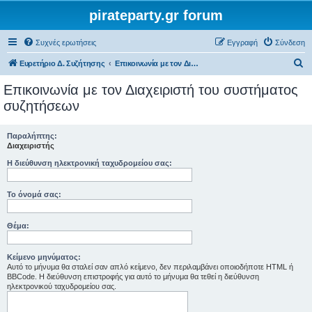
pirateparty.gr forum
Συχνές ερωτήσεις
Εγγραφή
Σύνδεση
Α
Ευρετήριο Δ. Συζήτησης
Επικοινωνία με τον Διαχειριστή του συστήματος συζητήσεων
ν
Επικοινωνία με τον Διαχειριστή του συστήματος
α
συζητήσεων
ζ
ή
Παραλήπτης:
Διαχειριστής
τ
Η διεύθυνση ηλεκτρονική ταχυδρομείου σας:
η
σ
Το όνομά σας:
η
Θέμα:
Κείμενο μηνύματος:
Αυτό το μήνυμα θα σταλεί σαν απλό κείμενο, δεν περιλαμβάνει οποιοδήποτε HTML ή
BBCode. Η διεύθυνση επιστροφής για αυτό το μήνυμα θα τεθεί η διεύθυνση
ηλεκτρονικού ταχυδρομείου σας.