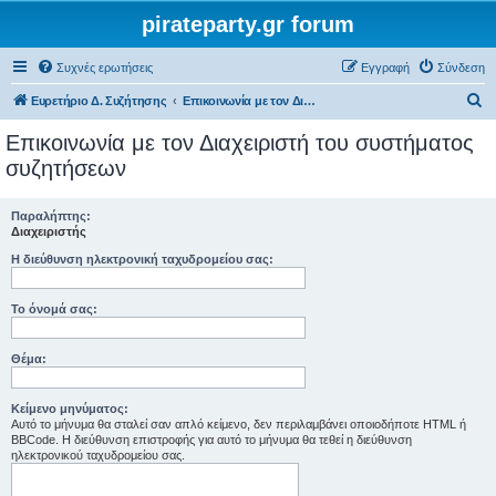
pirateparty.gr forum
Συχνές ερωτήσεις
Εγγραφή
Σύνδεση
Α
Ευρετήριο Δ. Συζήτησης
Επικοινωνία με τον Διαχειριστή του συστήματος συζητήσεων
ν
Επικοινωνία με τον Διαχειριστή του συστήματος
α
συζητήσεων
ζ
ή
Παραλήπτης:
Διαχειριστής
τ
Η διεύθυνση ηλεκτρονική ταχυδρομείου σας:
η
σ
Το όνομά σας:
η
Θέμα:
Κείμενο μηνύματος:
Αυτό το μήνυμα θα σταλεί σαν απλό κείμενο, δεν περιλαμβάνει οποιοδήποτε HTML ή
BBCode. Η διεύθυνση επιστροφής για αυτό το μήνυμα θα τεθεί η διεύθυνση
ηλεκτρονικού ταχυδρομείου σας.