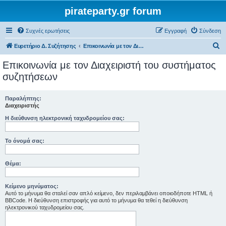
pirateparty.gr forum
Συχνές ερωτήσεις
Εγγραφή
Σύνδεση
Α
Ευρετήριο Δ. Συζήτησης
Επικοινωνία με τον Διαχειριστή του συστήματος συζητήσεων
ν
Επικοινωνία με τον Διαχειριστή του συστήματος
α
συζητήσεων
ζ
ή
Παραλήπτης:
Διαχειριστής
τ
Η διεύθυνση ηλεκτρονική ταχυδρομείου σας:
η
σ
Το όνομά σας:
η
Θέμα:
Κείμενο μηνύματος:
Αυτό το μήνυμα θα σταλεί σαν απλό κείμενο, δεν περιλαμβάνει οποιοδήποτε HTML ή
BBCode. Η διεύθυνση επιστροφής για αυτό το μήνυμα θα τεθεί η διεύθυνση
ηλεκτρονικού ταχυδρομείου σας.