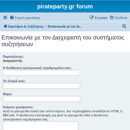
pirateparty.gr forum
Συχνές ερωτήσεις
Εγγραφή
Σύνδεση
Α
Ευρετήριο Δ. Συζήτησης
Επικοινωνία με τον Διαχειριστή του συστήματος συζητήσεων
ν
Επικοινωνία με τον Διαχειριστή του συστήματος
α
συζητήσεων
ζ
ή
Παραλήπτης:
Διαχειριστής
τ
Η διεύθυνση ηλεκτρονική ταχυδρομείου σας:
η
σ
Το όνομά σας:
η
Θέμα:
Κείμενο μηνύματος:
Αυτό το μήνυμα θα σταλεί σαν απλό κείμενο, δεν περιλαμβάνει οποιοδήποτε HTML ή
BBCode. Η διεύθυνση επιστροφής για αυτό το μήνυμα θα τεθεί η διεύθυνση
ηλεκτρονικού ταχυδρομείου σας.