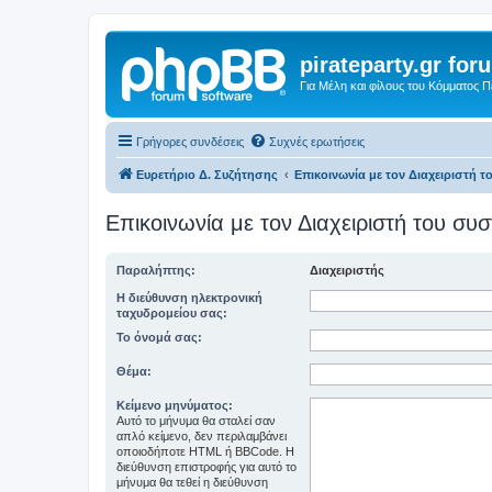
pirateparty.gr for
Για Μέλη και φίλους του Κόμματος 
Γρήγορες συνδέσεις
Συχνές ερωτήσεις
Ευρετήριο Δ. Συζήτησης
Επικοινωνία με τον Διαχειριστή 
Επικοινωνία με τον Διαχειριστή του σ
Παραλήπτης:
Διαχειριστής
Η διεύθυνση ηλεκτρονική
ταχυδρομείου σας:
Το όνομά σας:
Θέμα:
Κείμενο μηνύματος:
Αυτό το μήνυμα θα σταλεί σαν
απλό κείμενο, δεν περιλαμβάνει
οποιοδήποτε HTML ή BBCode. Η
διεύθυνση επιστροφής για αυτό το
μήνυμα θα τεθεί η διεύθυνση