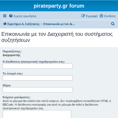
pirateparty.gr forum
Συχνές ερωτήσεις
Εγγραφή
Σύνδεση
Α
Ευρετήριο Δ. Συζήτησης
Επικοινωνία με τον Διαχειριστή του συστήματος συζητήσεων
ν
Επικοινωνία με τον Διαχειριστή του συστήματος
α
συζητήσεων
ζ
ή
Παραλήπτης:
Διαχειριστής
τ
Η διεύθυνση ηλεκτρονική ταχυδρομείου σας:
η
σ
Το όνομά σας:
η
Θέμα:
Κείμενο μηνύματος:
Αυτό το μήνυμα θα σταλεί σαν απλό κείμενο, δεν περιλαμβάνει οποιοδήποτε HTML ή
BBCode. Η διεύθυνση επιστροφής για αυτό το μήνυμα θα τεθεί η διεύθυνση
ηλεκτρονικού ταχυδρομείου σας.