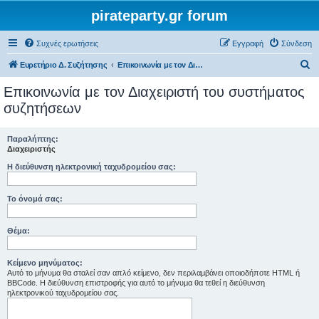
pirateparty.gr forum
Συχνές ερωτήσεις
Εγγραφή
Σύνδεση
Α
Ευρετήριο Δ. Συζήτησης
Επικοινωνία με τον Διαχειριστή του συστήματος συζητήσεων
ν
Επικοινωνία με τον Διαχειριστή του συστήματος
α
συζητήσεων
ζ
ή
Παραλήπτης:
Διαχειριστής
τ
Η διεύθυνση ηλεκτρονική ταχυδρομείου σας:
η
σ
Το όνομά σας:
η
Θέμα:
Κείμενο μηνύματος:
Αυτό το μήνυμα θα σταλεί σαν απλό κείμενο, δεν περιλαμβάνει οποιοδήποτε HTML ή
BBCode. Η διεύθυνση επιστροφής για αυτό το μήνυμα θα τεθεί η διεύθυνση
ηλεκτρονικού ταχυδρομείου σας.