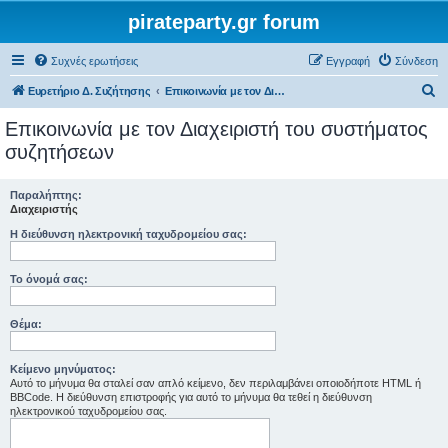
pirateparty.gr forum
Συχνές ερωτήσεις
Εγγραφή
Σύνδεση
Α
Ευρετήριο Δ. Συζήτησης
Επικοινωνία με τον Διαχειριστή του συστήματος συζητήσεων
ν
Επικοινωνία με τον Διαχειριστή του συστήματος
α
συζητήσεων
ζ
ή
Παραλήπτης:
Διαχειριστής
τ
Η διεύθυνση ηλεκτρονική ταχυδρομείου σας:
η
σ
Το όνομά σας:
η
Θέμα:
Κείμενο μηνύματος:
Αυτό το μήνυμα θα σταλεί σαν απλό κείμενο, δεν περιλαμβάνει οποιοδήποτε HTML ή
BBCode. Η διεύθυνση επιστροφής για αυτό το μήνυμα θα τεθεί η διεύθυνση
ηλεκτρονικού ταχυδρομείου σας.