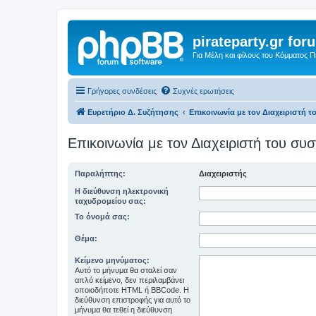
pirateparty.gr for
Για Μέλη και φίλους του Κόμματος 
Γρήγορες συνδέσεις
Συχνές ερωτήσεις
Ευρετήριο Δ. Συζήτησης
Επικοινωνία με τον Διαχειριστή 
Επικοινωνία με τον Διαχειριστή του σ
Παραλήπτης:
Διαχειριστής
Η διεύθυνση ηλεκτρονική
ταχυδρομείου σας:
Το όνομά σας:
Θέμα:
Κείμενο μηνύματος:
Αυτό το μήνυμα θα σταλεί σαν
απλό κείμενο, δεν περιλαμβάνει
οποιοδήποτε HTML ή BBCode. Η
διεύθυνση επιστροφής για αυτό το
μήνυμα θα τεθεί η διεύθυνση