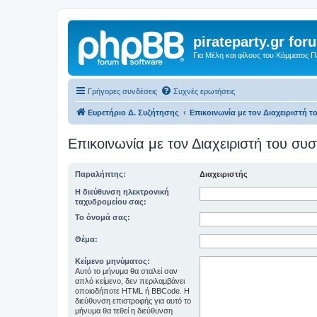
pirateparty.gr for
Για Μέλη και φίλους του Κόμματος 
Γρήγορες συνδέσεις
Συχνές ερωτήσεις
Ευρετήριο Δ. Συζήτησης
Επικοινωνία με τον Διαχειριστή 
Επικοινωνία με τον Διαχειριστή του σ
Παραλήπτης:
Διαχειριστής
Η διεύθυνση ηλεκτρονική
ταχυδρομείου σας:
Το όνομά σας:
Θέμα:
Κείμενο μηνύματος:
Αυτό το μήνυμα θα σταλεί σαν
απλό κείμενο, δεν περιλαμβάνει
οποιοδήποτε HTML ή BBCode. Η
διεύθυνση επιστροφής για αυτό το
μήνυμα θα τεθεί η διεύθυνση