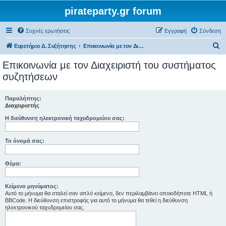
pirateparty.gr forum
Συχνές ερωτήσεις
Εγγραφή
Σύνδεση
Α
Ευρετήριο Δ. Συζήτησης
Επικοινωνία με τον Διαχειριστή του συστήματος συζητήσεων
ν
Επικοινωνία με τον Διαχειριστή του συστήματος
α
συζητήσεων
ζ
ή
Παραλήπτης:
Διαχειριστής
τ
Η διεύθυνση ηλεκτρονική ταχυδρομείου σας:
η
σ
Το όνομά σας:
η
Θέμα:
Κείμενο μηνύματος:
Αυτό το μήνυμα θα σταλεί σαν απλό κείμενο, δεν περιλαμβάνει οποιοδήποτε HTML ή
BBCode. Η διεύθυνση επιστροφής για αυτό το μήνυμα θα τεθεί η διεύθυνση
ηλεκτρονικού ταχυδρομείου σας.