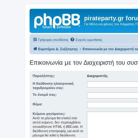
pirateparty.gr for
Για Μέλη και φίλους του Κόμματος 
Γρήγορες συνδέσεις
Συχνές ερωτήσεις
Ευρετήριο Δ. Συζήτησης
Επικοινωνία με τον Διαχειριστή 
Επικοινωνία με τον Διαχειριστή του σ
Παραλήπτης:
Διαχειριστής
Η διεύθυνση ηλεκτρονική
ταχυδρομείου σας:
Το όνομά σας:
Θέμα:
Κείμενο μηνύματος:
Αυτό το μήνυμα θα σταλεί σαν
απλό κείμενο, δεν περιλαμβάνει
οποιοδήποτε HTML ή BBCode. Η
διεύθυνση επιστροφής για αυτό το
μήνυμα θα τεθεί η διεύθυνση