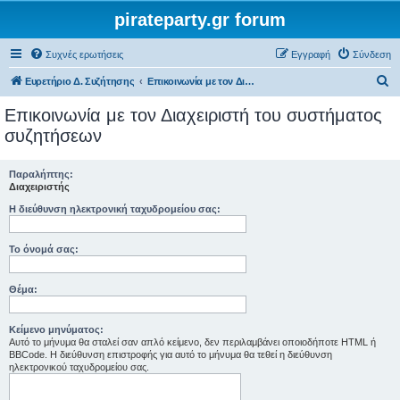
pirateparty.gr forum
Συχνές ερωτήσεις
Εγγραφή
Σύνδεση
Α
Ευρετήριο Δ. Συζήτησης
Επικοινωνία με τον Διαχειριστή του συστήματος συζητήσεων
ν
Επικοινωνία με τον Διαχειριστή του συστήματος
α
συζητήσεων
ζ
ή
Παραλήπτης:
Διαχειριστής
τ
Η διεύθυνση ηλεκτρονική ταχυδρομείου σας:
η
σ
Το όνομά σας:
η
Θέμα:
Κείμενο μηνύματος:
Αυτό το μήνυμα θα σταλεί σαν απλό κείμενο, δεν περιλαμβάνει οποιοδήποτε HTML ή
BBCode. Η διεύθυνση επιστροφής για αυτό το μήνυμα θα τεθεί η διεύθυνση
ηλεκτρονικού ταχυδρομείου σας.