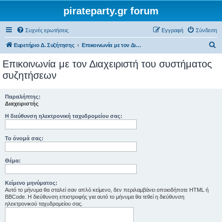
pirateparty.gr forum
Συχνές ερωτήσεις
Εγγραφή
Σύνδεση
Α
Ευρετήριο Δ. Συζήτησης
Επικοινωνία με τον Διαχειριστή του συστήματος συζητήσεων
ν
Επικοινωνία με τον Διαχειριστή του συστήματος
α
συζητήσεων
ζ
ή
Παραλήπτης:
Διαχειριστής
τ
Η διεύθυνση ηλεκτρονική ταχυδρομείου σας:
η
σ
Το όνομά σας:
η
Θέμα:
Κείμενο μηνύματος:
Αυτό το μήνυμα θα σταλεί σαν απλό κείμενο, δεν περιλαμβάνει οποιοδήποτε HTML ή
BBCode. Η διεύθυνση επιστροφής για αυτό το μήνυμα θα τεθεί η διεύθυνση
ηλεκτρονικού ταχυδρομείου σας.