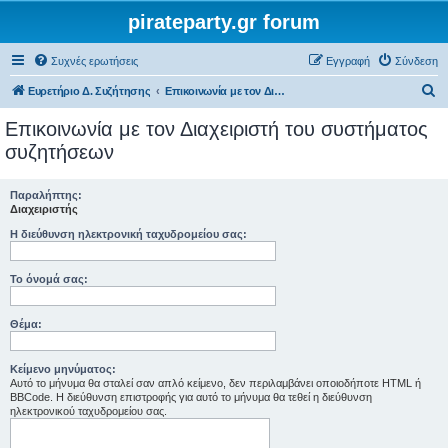
pirateparty.gr forum
Συχνές ερωτήσεις
Εγγραφή
Σύνδεση
Α
Ευρετήριο Δ. Συζήτησης
Επικοινωνία με τον Διαχειριστή του συστήματος συζητήσεων
ν
Επικοινωνία με τον Διαχειριστή του συστήματος
α
συζητήσεων
ζ
ή
Παραλήπτης:
Διαχειριστής
τ
Η διεύθυνση ηλεκτρονική ταχυδρομείου σας:
η
σ
Το όνομά σας:
η
Θέμα:
Κείμενο μηνύματος:
Αυτό το μήνυμα θα σταλεί σαν απλό κείμενο, δεν περιλαμβάνει οποιοδήποτε HTML ή
BBCode. Η διεύθυνση επιστροφής για αυτό το μήνυμα θα τεθεί η διεύθυνση
ηλεκτρονικού ταχυδρομείου σας.