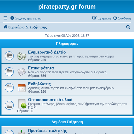
pirateparty.gr forum
Συχνές ερωτήσεις
Εγγραφή
Σύνδεση
Α
Ευρετήριο Δ. Συζήτησης
ν
Τώρα είναι 08 Αύγ 2026, 18:37
α
Πληροφοριες
ζ
Ενημερωτικό Δελτίο
ή
Τακτική ενημέρωση σχετικά με τη δραστηριότητα στο κόμμα.
Θέματα:
220
τ
Επικαιρότητα
η
Νέα και ειδήσεις που πρέπει να γνωρίζουν οι Πειρατές.
Θέματα:
356
σ
Εκδηλώσεις
η
Δράσεις, συναντήσεις και εκδηλώσεις που μας ενδιαφέρουν.
Θέματα:
190
Οπτικοακουστικό υλικό
Γραφικά, μπάνερς, βίντεο, αφίσες, συνθήματα για την προώθηση του
ΠΕΙΡ!
Θέματα:
50
Δημόσια Συζήτηση
Προτάσεις πολιτικής