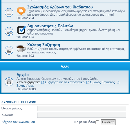
Σχολιασμός άρθρων του διαδικτύου
Σχολιάζουμε ενδιαφέρουσες καταχωρήσεις και απόψεις από ιστολόγια
και ιστοχώρους. Δεν παραλείπουμε να αναφέρουμε την πηγή!
Θέματα:
754
Δημοσκοπήσεις Πολιτών
Δημοσκοπήσεις Πολιτών - Δικαίωμα ψήφου έχουν όλα τα μέλη και
φίλοι του κόμματος.
Θέματα:
113
Χαλαρή Συζήτηση
Εδώ συζητιέται ότι δεν συμπεριλαμβάνεται σε κάποια άλλη κατηγορία,
σε χαλαρούς τόνους.
Θέματα:
603
Άλλα
Αρχείο
Αρχείο διάφορων θεματικών κατηγοριών που έχουν λήξει.
Υπο-συζητήσεις:
Συζήτηση για το καταστατικό
,
Ομάδες Εργασίας
,
Συναντήσεις
Θέματα:
1803
ΣΎΝΔΕΣΗ
•
ΕΓΓΡΑΦΉ
Όνομα μέλους:
Κωδικός:
Ξέχασα τον κωδικό μου
Να με θυμάσαι