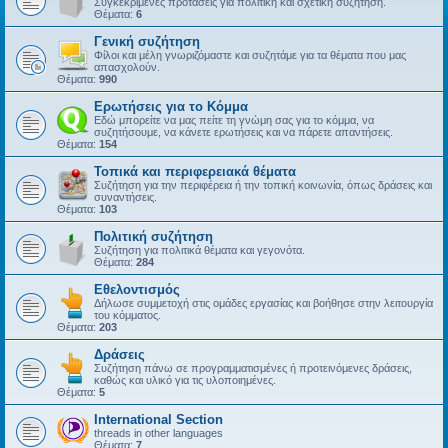
Συγκεκριμένες προτάσεις για πολιτική και σχετική συζήτηση.
Θέματα:
6
Γενική συζήτηση
Φίλοι και μέλη γνωριζόμαστε και συζητάμε για τα θέματα που μας
απασχολούν.
Θέματα:
990
Ερωτήσεις για το Κόμμα
Εδώ μπορείτε να μας πείτε τη γνώμη σας για το κόμμα, να
συζητήσουμε, να κάνετε ερωτήσεις και να πάρετε απαντήσεις.
Θέματα:
154
Τοπικά και περιφερειακά θέματα
Συζήτηση για την περιφέρεια ή την τοπική κοινωνία, όπως δράσεις και
συναντήσεις.
Θέματα:
103
Πολιτική συζήτηση
Συζήτηση για πολιτικά θέματα και γεγονότα.
Θέματα:
284
Εθελοντισμός
Δήλωσε συμμετοχή στις ομάδες εργασίας και βοήθησε στην λειτουργία
του κόμματος.
Θέματα:
203
Δράσεις
Συζήτηση πάνω σε προγραμματισμένες ή προτεινόμενες δράσεις,
καθώς και υλικό για τις υλοποιημένες.
Θέματα:
5
International Section
threads in other languages
Θέματα:
7