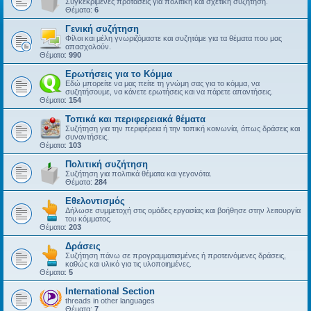
Συγκεκριμένες προτάσεις για πολιτική και σχετική συζήτηση.
Θέματα:
6
Γενική συζήτηση
Φίλοι και μέλη γνωριζόμαστε και συζητάμε για τα θέματα που μας
απασχολούν.
Θέματα:
990
Ερωτήσεις για το Κόμμα
Εδώ μπορείτε να μας πείτε τη γνώμη σας για το κόμμα, να
συζητήσουμε, να κάνετε ερωτήσεις και να πάρετε απαντήσεις.
Θέματα:
154
Τοπικά και περιφερειακά θέματα
Συζήτηση για την περιφέρεια ή την τοπική κοινωνία, όπως δράσεις και
συναντήσεις.
Θέματα:
103
Πολιτική συζήτηση
Συζήτηση για πολιτικά θέματα και γεγονότα.
Θέματα:
284
Εθελοντισμός
Δήλωσε συμμετοχή στις ομάδες εργασίας και βοήθησε στην λειτουργία
του κόμματος.
Θέματα:
203
Δράσεις
Συζήτηση πάνω σε προγραμματισμένες ή προτεινόμενες δράσεις,
καθώς και υλικό για τις υλοποιημένες.
Θέματα:
5
International Section
threads in other languages
Θέματα:
7