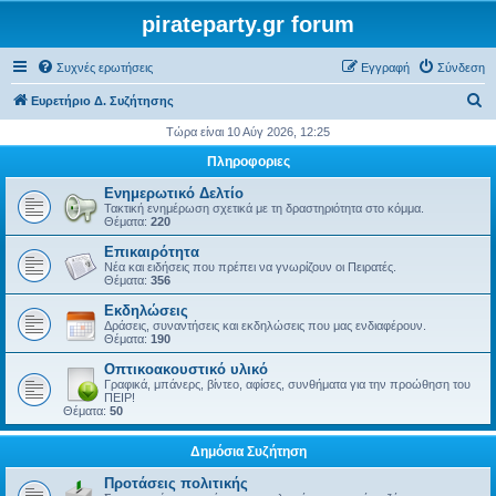
pirateparty.gr forum
Συχνές ερωτήσεις
Εγγραφή
Σύνδεση
Α
Ευρετήριο Δ. Συζήτησης
ν
Τώρα είναι 10 Αύγ 2026, 12:25
α
Πληροφοριες
ζ
Ενημερωτικό Δελτίο
ή
Τακτική ενημέρωση σχετικά με τη δραστηριότητα στο κόμμα.
Θέματα:
220
τ
Επικαιρότητα
η
Νέα και ειδήσεις που πρέπει να γνωρίζουν οι Πειρατές.
Θέματα:
356
σ
Εκδηλώσεις
η
Δράσεις, συναντήσεις και εκδηλώσεις που μας ενδιαφέρουν.
Θέματα:
190
Οπτικοακουστικό υλικό
Γραφικά, μπάνερς, βίντεο, αφίσες, συνθήματα για την προώθηση του
ΠΕΙΡ!
Θέματα:
50
Δημόσια Συζήτηση
Προτάσεις πολιτικής