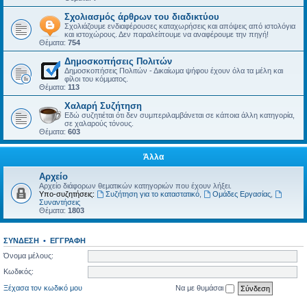
Σχολιασμός άρθρων του διαδικτύου
Σχολιάζουμε ενδιαφέρουσες καταχωρήσεις και απόψεις από ιστολόγια
και ιστοχώρους. Δεν παραλείπουμε να αναφέρουμε την πηγή!
Θέματα:
754
Δημοσκοπήσεις Πολιτών
Δημοσκοπήσεις Πολιτών - Δικαίωμα ψήφου έχουν όλα τα μέλη και
φίλοι του κόμματος.
Θέματα:
113
Χαλαρή Συζήτηση
Εδώ συζητιέται ότι δεν συμπεριλαμβάνεται σε κάποια άλλη κατηγορία,
σε χαλαρούς τόνους.
Θέματα:
603
Άλλα
Αρχείο
Αρχείο διάφορων θεματικών κατηγοριών που έχουν λήξει.
Υπο-συζητήσεις:
Συζήτηση για το καταστατικό
,
Ομάδες Εργασίας
,
Συναντήσεις
Θέματα:
1803
ΣΎΝΔΕΣΗ
•
ΕΓΓΡΑΦΉ
Όνομα μέλους:
Κωδικός:
Ξέχασα τον κωδικό μου
Να με θυμάσαι