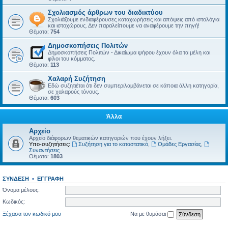
Σχολιασμός άρθρων του διαδικτύου
Σχολιάζουμε ενδιαφέρουσες καταχωρήσεις και απόψεις από ιστολόγια
και ιστοχώρους. Δεν παραλείπουμε να αναφέρουμε την πηγή!
Θέματα:
754
Δημοσκοπήσεις Πολιτών
Δημοσκοπήσεις Πολιτών - Δικαίωμα ψήφου έχουν όλα τα μέλη και
φίλοι του κόμματος.
Θέματα:
113
Χαλαρή Συζήτηση
Εδώ συζητιέται ότι δεν συμπεριλαμβάνεται σε κάποια άλλη κατηγορία,
σε χαλαρούς τόνους.
Θέματα:
603
Άλλα
Αρχείο
Αρχείο διάφορων θεματικών κατηγοριών που έχουν λήξει.
Υπο-συζητήσεις:
Συζήτηση για το καταστατικό
,
Ομάδες Εργασίας
,
Συναντήσεις
Θέματα:
1803
ΣΎΝΔΕΣΗ
•
ΕΓΓΡΑΦΉ
Όνομα μέλους:
Κωδικός:
Ξέχασα τον κωδικό μου
Να με θυμάσαι