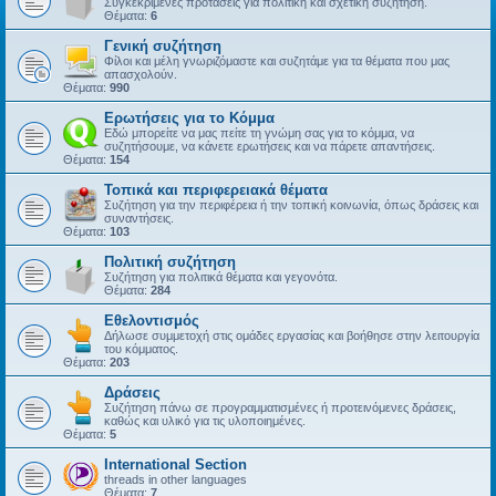
Συγκεκριμένες προτάσεις για πολιτική και σχετική συζήτηση.
Θέματα:
6
Γενική συζήτηση
Φίλοι και μέλη γνωριζόμαστε και συζητάμε για τα θέματα που μας
απασχολούν.
Θέματα:
990
Ερωτήσεις για το Κόμμα
Εδώ μπορείτε να μας πείτε τη γνώμη σας για το κόμμα, να
συζητήσουμε, να κάνετε ερωτήσεις και να πάρετε απαντήσεις.
Θέματα:
154
Τοπικά και περιφερειακά θέματα
Συζήτηση για την περιφέρεια ή την τοπική κοινωνία, όπως δράσεις και
συναντήσεις.
Θέματα:
103
Πολιτική συζήτηση
Συζήτηση για πολιτικά θέματα και γεγονότα.
Θέματα:
284
Εθελοντισμός
Δήλωσε συμμετοχή στις ομάδες εργασίας και βοήθησε στην λειτουργία
του κόμματος.
Θέματα:
203
Δράσεις
Συζήτηση πάνω σε προγραμματισμένες ή προτεινόμενες δράσεις,
καθώς και υλικό για τις υλοποιημένες.
Θέματα:
5
International Section
threads in other languages
Θέματα:
7