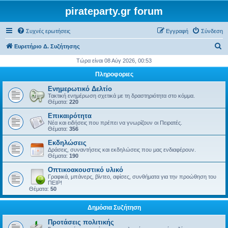
pirateparty.gr forum
Συχνές ερωτήσεις
Εγγραφή
Σύνδεση
Α
Ευρετήριο Δ. Συζήτησης
ν
Τώρα είναι 08 Αύγ 2026, 00:53
α
Πληροφοριες
ζ
Ενημερωτικό Δελτίο
ή
Τακτική ενημέρωση σχετικά με τη δραστηριότητα στο κόμμα.
Θέματα:
220
τ
Επικαιρότητα
η
Νέα και ειδήσεις που πρέπει να γνωρίζουν οι Πειρατές.
Θέματα:
356
σ
Εκδηλώσεις
η
Δράσεις, συναντήσεις και εκδηλώσεις που μας ενδιαφέρουν.
Θέματα:
190
Οπτικοακουστικό υλικό
Γραφικά, μπάνερς, βίντεο, αφίσες, συνθήματα για την προώθηση του
ΠΕΙΡ!
Θέματα:
50
Δημόσια Συζήτηση
Προτάσεις πολιτικής