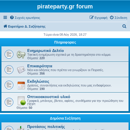
pirateparty.gr forum
Συχνές ερωτήσεις
Εγγραφή
Σύνδεση
Α
Ευρετήριο Δ. Συζήτησης
ν
Τώρα είναι 08 Αύγ 2026, 18:27
α
Πληροφοριες
ζ
Ενημερωτικό Δελτίο
ή
Τακτική ενημέρωση σχετικά με τη δραστηριότητα στο κόμμα.
Θέματα:
220
τ
Επικαιρότητα
η
Νέα και ειδήσεις που πρέπει να γνωρίζουν οι Πειρατές.
Θέματα:
356
σ
Εκδηλώσεις
η
Δράσεις, συναντήσεις και εκδηλώσεις που μας ενδιαφέρουν.
Θέματα:
190
Οπτικοακουστικό υλικό
Γραφικά, μπάνερς, βίντεο, αφίσες, συνθήματα για την προώθηση του
ΠΕΙΡ!
Θέματα:
50
Δημόσια Συζήτηση
Προτάσεις πολιτικής