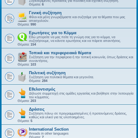
Συγκεκριμένες προτάσεις για πολιτική και σχετική συζήτηση.
Θέματα:
6
Γενική συζήτηση
Φίλοι και μέλη γνωριζόμαστε και συζητάμε για τα θέματα που μας
απασχολούν.
Θέματα:
990
Ερωτήσεις για το Κόμμα
Εδώ μπορείτε να μας πείτε τη γνώμη σας για το κόμμα, να
συζητήσουμε, να κάνετε ερωτήσεις και να πάρετε απαντήσεις.
Θέματα:
154
Τοπικά και περιφερειακά θέματα
Συζήτηση για την περιφέρεια ή την τοπική κοινωνία, όπως δράσεις και
συναντήσεις.
Θέματα:
103
Πολιτική συζήτηση
Συζήτηση για πολιτικά θέματα και γεγονότα.
Θέματα:
284
Εθελοντισμός
Δήλωσε συμμετοχή στις ομάδες εργασίας και βοήθησε στην λειτουργία
του κόμματος.
Θέματα:
203
Δράσεις
Συζήτηση πάνω σε προγραμματισμένες ή προτεινόμενες δράσεις,
καθώς και υλικό για τις υλοποιημένες.
Θέματα:
5
International Section
threads in other languages
Θέματα:
7