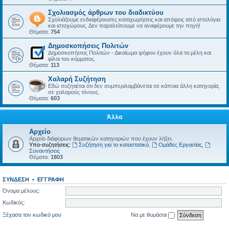
Σχολιασμός άρθρων του διαδικτύου
Σχολιάζουμε ενδιαφέρουσες καταχωρήσεις και απόψεις από ιστολόγια
και ιστοχώρους. Δεν παραλείπουμε να αναφέρουμε την πηγή!
Θέματα:
754
Δημοσκοπήσεις Πολιτών
Δημοσκοπήσεις Πολιτών - Δικαίωμα ψήφου έχουν όλα τα μέλη και
φίλοι του κόμματος.
Θέματα:
113
Χαλαρή Συζήτηση
Εδώ συζητιέται ότι δεν συμπεριλαμβάνεται σε κάποια άλλη κατηγορία,
σε χαλαρούς τόνους.
Θέματα:
603
Άλλα
Αρχείο
Αρχείο διάφορων θεματικών κατηγοριών που έχουν λήξει.
Υπο-συζητήσεις:
Συζήτηση για το καταστατικό
,
Ομάδες Εργασίας
,
Συναντήσεις
Θέματα:
1803
ΣΎΝΔΕΣΗ
•
ΕΓΓΡΑΦΉ
Όνομα μέλους:
Κωδικός:
Ξέχασα τον κωδικό μου
Να με θυμάσαι