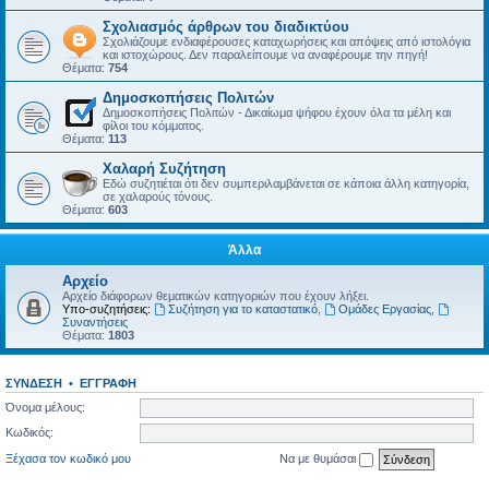
Σχολιασμός άρθρων του διαδικτύου
Σχολιάζουμε ενδιαφέρουσες καταχωρήσεις και απόψεις από ιστολόγια
και ιστοχώρους. Δεν παραλείπουμε να αναφέρουμε την πηγή!
Θέματα:
754
Δημοσκοπήσεις Πολιτών
Δημοσκοπήσεις Πολιτών - Δικαίωμα ψήφου έχουν όλα τα μέλη και
φίλοι του κόμματος.
Θέματα:
113
Χαλαρή Συζήτηση
Εδώ συζητιέται ότι δεν συμπεριλαμβάνεται σε κάποια άλλη κατηγορία,
σε χαλαρούς τόνους.
Θέματα:
603
Άλλα
Αρχείο
Αρχείο διάφορων θεματικών κατηγοριών που έχουν λήξει.
Υπο-συζητήσεις:
Συζήτηση για το καταστατικό
,
Ομάδες Εργασίας
,
Συναντήσεις
Θέματα:
1803
ΣΎΝΔΕΣΗ
•
ΕΓΓΡΑΦΉ
Όνομα μέλους:
Κωδικός:
Ξέχασα τον κωδικό μου
Να με θυμάσαι