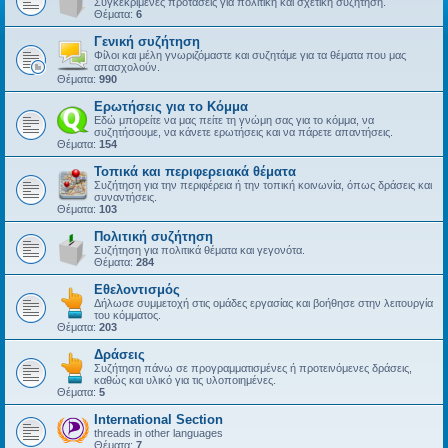
Συγκεκριμένες προτάσεις για πολιτική και σχετική συζήτηση.
Θέματα:
6
Γενική συζήτηση
Φίλοι και μέλη γνωριζόμαστε και συζητάμε για τα θέματα που μας
απασχολούν.
Θέματα:
990
Ερωτήσεις για το Κόμμα
Εδώ μπορείτε να μας πείτε τη γνώμη σας για το κόμμα, να
συζητήσουμε, να κάνετε ερωτήσεις και να πάρετε απαντήσεις.
Θέματα:
154
Τοπικά και περιφερειακά θέματα
Συζήτηση για την περιφέρεια ή την τοπική κοινωνία, όπως δράσεις και
συναντήσεις.
Θέματα:
103
Πολιτική συζήτηση
Συζήτηση για πολιτικά θέματα και γεγονότα.
Θέματα:
284
Εθελοντισμός
Δήλωσε συμμετοχή στις ομάδες εργασίας και βοήθησε στην λειτουργία
του κόμματος.
Θέματα:
203
Δράσεις
Συζήτηση πάνω σε προγραμματισμένες ή προτεινόμενες δράσεις,
καθώς και υλικό για τις υλοποιημένες.
Θέματα:
5
International Section
threads in other languages
Θέματα:
7