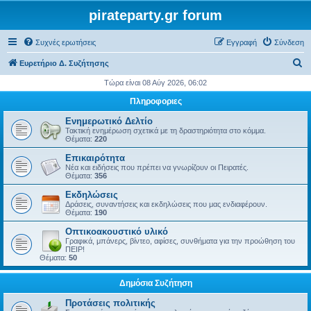
pirateparty.gr forum
Συχνές ερωτήσεις
Εγγραφή
Σύνδεση
Α
Ευρετήριο Δ. Συζήτησης
ν
Τώρα είναι 08 Αύγ 2026, 06:02
α
Πληροφοριες
ζ
Ενημερωτικό Δελτίο
ή
Τακτική ενημέρωση σχετικά με τη δραστηριότητα στο κόμμα.
Θέματα:
220
τ
Επικαιρότητα
η
Νέα και ειδήσεις που πρέπει να γνωρίζουν οι Πειρατές.
Θέματα:
356
σ
Εκδηλώσεις
η
Δράσεις, συναντήσεις και εκδηλώσεις που μας ενδιαφέρουν.
Θέματα:
190
Οπτικοακουστικό υλικό
Γραφικά, μπάνερς, βίντεο, αφίσες, συνθήματα για την προώθηση του
ΠΕΙΡ!
Θέματα:
50
Δημόσια Συζήτηση
Προτάσεις πολιτικής