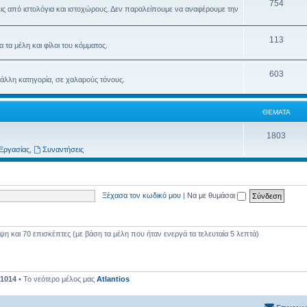
754
ις από ιστολόγια και ιστοχώρους. Δεν παραλείπουμε να αναφέρουμε την
113
τα μέλη και φίλοι του κόμματος.
603
 άλλη κατηγορία, σε χαλαρούς τόνους.
ΘΈΜΑΤΑ
1803
Εργασίας
,
Συναντήσεις
Ξέχασα τον κωδικό μου
|
Να με θυμάσαι
 και 70 επισκέπτες (με βάση τα μέλη που ήταν ενεργά τα τελευταία 5 λεπτά)
1014
• Το νεότερο μέλος μας
Atlantios