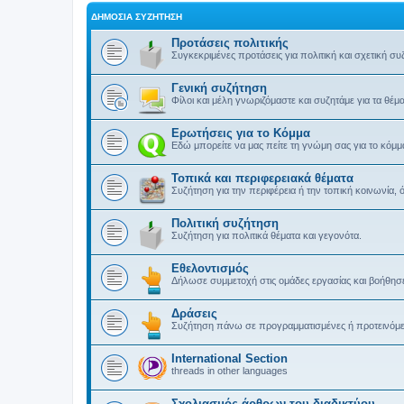
ΔΗΜΌΣΙΑ ΣΥΖΉΤΗΣΗ
Προτάσεις πολιτικής
Συγκεκριμένες προτάσεις για πολιτική και σχετική συ
Γενική συζήτηση
Φίλοι και μέλη γνωριζόμαστε και συζητάμε για τα θέ
Ερωτήσεις για το Κόμμα
Εδώ μπορείτε να μας πείτε τη γνώμη σας για το κόμμ
Τοπικά και περιφερειακά θέματα
Συζήτηση για την περιφέρεια ή την τοπική κοινωνία, 
Πολιτική συζήτηση
Συζήτηση για πολιτικά θέματα και γεγονότα.
Εθελοντισμός
Δήλωσε συμμετοχή στις ομάδες εργασίας και βοήθησε
Δράσεις
Συζήτηση πάνω σε προγραμματισμένες ή προτεινόμενε
International Section
threads in other languages
Σχολιασμός άρθρων του διαδικτύου