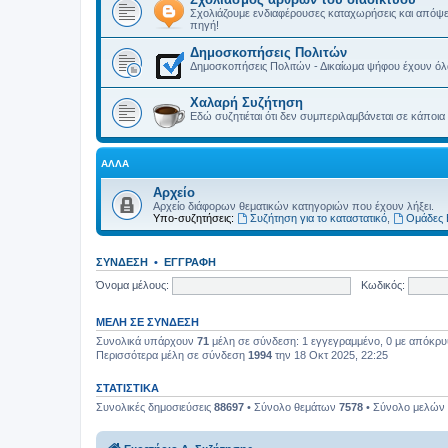
Σχολιάζουμε ενδιαφέρουσες καταχωρήσεις και απόψε
πηγή!
Δημοσκοπήσεις Πολιτών
Δημοσκοπήσεις Πολιτών - Δικαίωμα ψήφου έχουν όλα 
Χαλαρή Συζήτηση
Εδώ συζητιέται ότι δεν συμπεριλαμβάνεται σε κάποια
ΆΛΛΑ
Αρχείο
Αρχείο διάφορων θεματικών κατηγοριών που έχουν λήξει.
Υπο-συζητήσεις:
Συζήτηση για το καταστατικό
,
Ομάδες 
ΣΎΝΔΕΣΗ
•
ΕΓΓΡΑΦΉ
Όνομα μέλους:
Κωδικός:
ΜΈΛΗ ΣΕ ΣΎΝΔΕΣΗ
Συνολικά υπάρχουν
71
μέλη σε σύνδεση: 1 εγγεγραμμένο, 0 με απόκρυψη
Περισσότερα μέλη σε σύνδεση
1994
την 18 Οκτ 2025, 22:25
ΣΤΑΤΙΣΤΙΚΆ
Συνολικές δημοσιεύσεις
88697
• Σύνολο θεμάτων
7578
• Σύνολο μελών