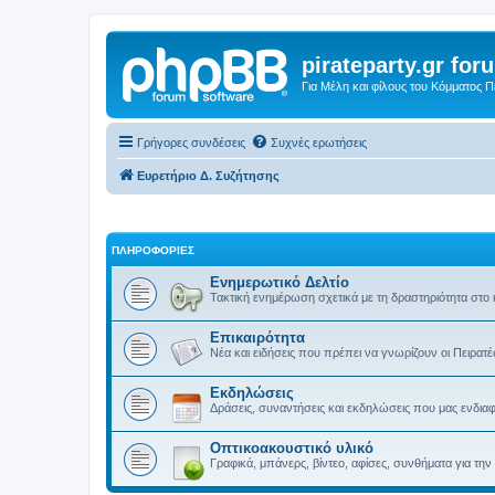
pirateparty.gr for
Για Μέλη και φίλους του Κόμματος 
Γρήγορες συνδέσεις
Συχνές ερωτήσεις
Ευρετήριο Δ. Συζήτησης
ΠΛΗΡΟΦΟΡΙΕΣ
Ενημερωτικό Δελτίο
Τακτική ενημέρωση σχετικά με τη δραστηριότητα στο
Επικαιρότητα
Νέα και ειδήσεις που πρέπει να γνωρίζουν οι Πειρατέ
Εκδηλώσεις
Δράσεις, συναντήσεις και εκδηλώσεις που μας ενδια
Οπτικοακουστικό υλικό
Γραφικά, μπάνερς, βίντεο, αφίσες, συνθήματα για τ