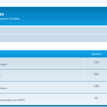
um
Πειρατών Ελλάδας.
ΘΈΜΑΤΑ
220
 κόμμα.
356
ς.
190
φέρουν.
50
ην προώθηση του ΠΕΙΡ!