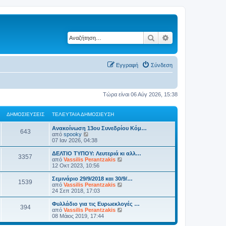
Αναζήτηση
Ειδική αναζήτηση
Εγγραφή
Σύνδεση
Τώρα είναι 06 Αύγ 2026, 15:38
ΔΗΜΟΣΙΕΎΣΕΙΣ
ΤΕΛΕΥΤΑΊΑ ΔΗΜΟΣΊΕΥΣΗ
Ανακοίνωση 13ου Συνεδρίου Κόμ…
643
Π
από
spooky
ρ
07 Ιαν 2026, 04:38
ο
β
ΔΕΛΤΙΟ ΤΥΠΟΥ: Λευτεριά κι αλλ…
3357
ο
Π
από
Vassilis Perantzakis
λ
ρ
12 Οκτ 2023, 10:56
ή
ο
τ
β
Σεμινάριο 29/9/2018 και 30/9/…
1539
η
ο
Π
από
Vassilis Perantzakis
ς
λ
ρ
24 Σεπ 2018, 17:03
τ
ή
ο
ε
τ
β
Φυλλάδιο για τις Ευρωεκλογές …
λ
394
η
ο
Π
από
Vassilis Perantzakis
ε
ς
λ
ρ
08 Μάιος 2019, 17:44
υ
τ
ή
ο
τ
ε