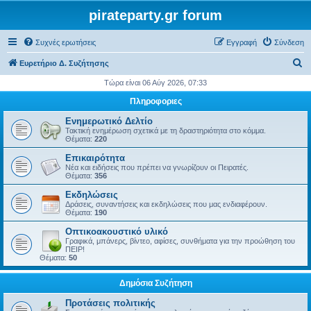
pirateparty.gr forum
Συχνές ερωτήσεις
Εγγραφή
Σύνδεση
Α
Ευρετήριο Δ. Συζήτησης
ν
Τώρα είναι 06 Αύγ 2026, 07:33
α
Πληροφοριες
ζ
Ενημερωτικό Δελτίο
ή
Τακτική ενημέρωση σχετικά με τη δραστηριότητα στο κόμμα.
Θέματα:
220
τ
Επικαιρότητα
η
Νέα και ειδήσεις που πρέπει να γνωρίζουν οι Πειρατές.
Θέματα:
356
σ
Εκδηλώσεις
η
Δράσεις, συναντήσεις και εκδηλώσεις που μας ενδιαφέρουν.
Θέματα:
190
Οπτικοακουστικό υλικό
Γραφικά, μπάνερς, βίντεο, αφίσες, συνθήματα για την προώθηση του
ΠΕΙΡ!
Θέματα:
50
Δημόσια Συζήτηση
Προτάσεις πολιτικής