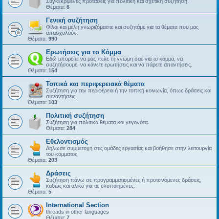
Συγκεκριμένες προτάσεις για πολιτική και σχετική συζήτηση.
Θέματα:
6
Γενική συζήτηση
Φίλοι και μέλη γνωριζόμαστε και συζητάμε για τα θέματα που μας
απασχολούν.
Θέματα:
990
Ερωτήσεις για το Κόμμα
Εδώ μπορείτε να μας πείτε τη γνώμη σας για το κόμμα, να
συζητήσουμε, να κάνετε ερωτήσεις και να πάρετε απαντήσεις.
Θέματα:
154
Τοπικά και περιφερειακά θέματα
Συζήτηση για την περιφέρεια ή την τοπική κοινωνία, όπως δράσεις και
συναντήσεις.
Θέματα:
103
Πολιτική συζήτηση
Συζήτηση για πολιτικά θέματα και γεγονότα.
Θέματα:
284
Εθελοντισμός
Δήλωσε συμμετοχή στις ομάδες εργασίας και βοήθησε στην λειτουργία
του κόμματος.
Θέματα:
203
Δράσεις
Συζήτηση πάνω σε προγραμματισμένες ή προτεινόμενες δράσεις,
καθώς και υλικό για τις υλοποιημένες.
Θέματα:
5
International Section
threads in other languages
Θέματα:
7