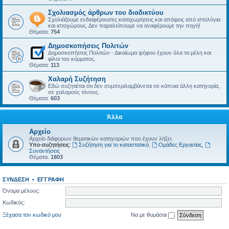
Σχολιασμός άρθρων του διαδικτύου
Σχολιάζουμε ενδιαφέρουσες καταχωρήσεις και απόψεις από ιστολόγια
και ιστοχώρους. Δεν παραλείπουμε να αναφέρουμε την πηγή!
Θέματα:
754
Δημοσκοπήσεις Πολιτών
Δημοσκοπήσεις Πολιτών - Δικαίωμα ψήφου έχουν όλα τα μέλη και
φίλοι του κόμματος.
Θέματα:
113
Χαλαρή Συζήτηση
Εδώ συζητιέται ότι δεν συμπεριλαμβάνεται σε κάποια άλλη κατηγορία,
σε χαλαρούς τόνους.
Θέματα:
603
Άλλα
Αρχείο
Αρχείο διάφορων θεματικών κατηγοριών που έχουν λήξει.
Υπο-συζητήσεις:
Συζήτηση για το καταστατικό
,
Ομάδες Εργασίας
,
Συναντήσεις
Θέματα:
1803
ΣΎΝΔΕΣΗ
•
ΕΓΓΡΑΦΉ
Όνομα μέλους:
Κωδικός:
Ξέχασα τον κωδικό μου
Να με θυμάσαι