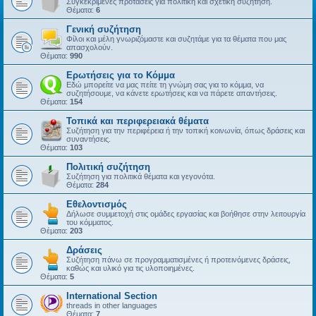
Συγκεκριμένες προτάσεις για πολιτική και σχετική συζήτηση.
Θέματα:
6
Γενική συζήτηση
Φίλοι και μέλη γνωριζόμαστε και συζητάμε για τα θέματα που μας
απασχολούν.
Θέματα:
990
Ερωτήσεις για το Κόμμα
Εδώ μπορείτε να μας πείτε τη γνώμη σας για το κόμμα, να
συζητήσουμε, να κάνετε ερωτήσεις και να πάρετε απαντήσεις.
Θέματα:
154
Τοπικά και περιφερειακά θέματα
Συζήτηση για την περιφέρεια ή την τοπική κοινωνία, όπως δράσεις και
συναντήσεις.
Θέματα:
103
Πολιτική συζήτηση
Συζήτηση για πολιτικά θέματα και γεγονότα.
Θέματα:
284
Εθελοντισμός
Δήλωσε συμμετοχή στις ομάδες εργασίας και βοήθησε στην λειτουργία
του κόμματος.
Θέματα:
203
Δράσεις
Συζήτηση πάνω σε προγραμματισμένες ή προτεινόμενες δράσεις,
καθώς και υλικό για τις υλοποιημένες.
Θέματα:
5
International Section
threads in other languages
Θέματα:
7