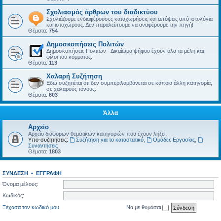
Σχολιασμός άρθρων του διαδικτύου
Σχολιάζουμε ενδιαφέρουσες καταχωρήσεις και απόψεις από ιστολόγια
και ιστοχώρους. Δεν παραλείπουμε να αναφέρουμε την πηγή!
Θέματα:
754
Δημοσκοπήσεις Πολιτών
Δημοσκοπήσεις Πολιτών - Δικαίωμα ψήφου έχουν όλα τα μέλη και
φίλοι του κόμματος.
Θέματα:
113
Χαλαρή Συζήτηση
Εδώ συζητιέται ότι δεν συμπεριλαμβάνεται σε κάποια άλλη κατηγορία,
σε χαλαρούς τόνους.
Θέματα:
603
Άλλα
Αρχείο
Αρχείο διάφορων θεματικών κατηγοριών που έχουν λήξει.
Υπο-συζητήσεις:
Συζήτηση για το καταστατικό
,
Ομάδες Εργασίας
,
Συναντήσεις
Θέματα:
1803
ΣΎΝΔΕΣΗ
•
ΕΓΓΡΑΦΉ
Όνομα μέλους:
Κωδικός:
Ξέχασα τον κωδικό μου
Να με θυμάσαι