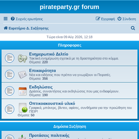
pirateparty.gr forum
Συχνές ερωτήσεις
Εγγραφή
Σύνδεση
Α
Ευρετήριο Δ. Συζήτησης
ν
Τώρα είναι 09 Αύγ 2026, 12:18
α
Πληροφοριες
ζ
Ενημερωτικό Δελτίο
ή
Τακτική ενημέρωση σχετικά με τη δραστηριότητα στο κόμμα.
Θέματα:
220
τ
Επικαιρότητα
η
Νέα και ειδήσεις που πρέπει να γνωρίζουν οι Πειρατές.
Θέματα:
356
σ
Εκδηλώσεις
η
Δράσεις, συναντήσεις και εκδηλώσεις που μας ενδιαφέρουν.
Θέματα:
190
Οπτικοακουστικό υλικό
Γραφικά, μπάνερς, βίντεο, αφίσες, συνθήματα για την προώθηση του
ΠΕΙΡ!
Θέματα:
50
Δημόσια Συζήτηση
Προτάσεις πολιτικής