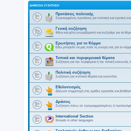
ΔΗΜΌΣΙΑ ΣΥΖΉΤΗΣΗ
Προτάσεις πολιτικής
Συγκεκριμένες προτάσεις για πολιτική και σχετική συ
Γενική συζήτηση
Φίλοι και μέλη γνωριζόμαστε και συζητάμε για τα θέ
Ερωτήσεις για το Κόμμα
Εδώ μπορείτε να μας πείτε τη γνώμη σας για το κόμμ
Τοπικά και περιφερειακά θέματα
Συζήτηση για την περιφέρεια ή την τοπική κοινωνία, 
Πολιτική συζήτηση
Συζήτηση για πολιτικά θέματα και γεγονότα.
Εθελοντισμός
Δήλωσε συμμετοχή στις ομάδες εργασίας και βοήθησε
Δράσεις
Συζήτηση πάνω σε προγραμματισμένες ή προτεινόμενε
International Section
threads in other languages
Σχολιασμός άρθρων του διαδικτύου