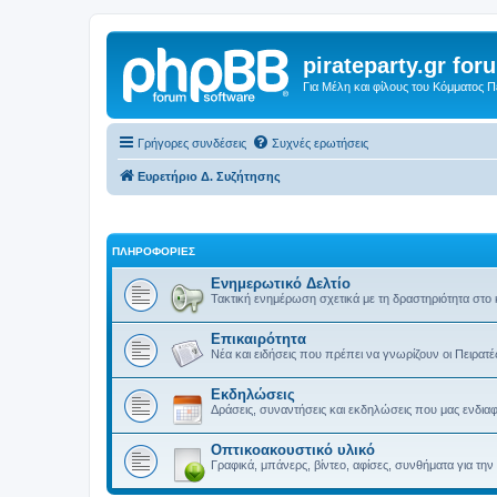
pirateparty.gr for
Για Μέλη και φίλους του Κόμματος 
Γρήγορες συνδέσεις
Συχνές ερωτήσεις
Ευρετήριο Δ. Συζήτησης
ΠΛΗΡΟΦΟΡΙΕΣ
Ενημερωτικό Δελτίο
Τακτική ενημέρωση σχετικά με τη δραστηριότητα στο
Επικαιρότητα
Νέα και ειδήσεις που πρέπει να γνωρίζουν οι Πειρατέ
Εκδηλώσεις
Δράσεις, συναντήσεις και εκδηλώσεις που μας ενδια
Οπτικοακουστικό υλικό
Γραφικά, μπάνερς, βίντεο, αφίσες, συνθήματα για τ