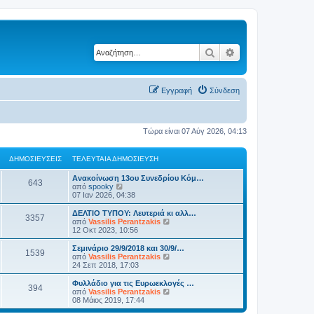
Αναζήτηση
Ειδική αναζήτηση
Εγγραφή
Σύνδεση
Τώρα είναι 07 Αύγ 2026, 04:13
ΔΗΜΟΣΙΕΎΣΕΙΣ
ΤΕΛΕΥΤΑΊΑ ΔΗΜΟΣΊΕΥΣΗ
Ανακοίνωση 13ου Συνεδρίου Κόμ…
643
Π
από
spooky
ρ
07 Ιαν 2026, 04:38
ο
β
ΔΕΛΤΙΟ ΤΥΠΟΥ: Λευτεριά κι αλλ…
3357
ο
Π
από
Vassilis Perantzakis
λ
ρ
12 Οκτ 2023, 10:56
ή
ο
τ
β
Σεμινάριο 29/9/2018 και 30/9/…
1539
η
ο
Π
από
Vassilis Perantzakis
ς
λ
ρ
24 Σεπ 2018, 17:03
τ
ή
ο
ε
τ
β
Φυλλάδιο για τις Ευρωεκλογές …
λ
394
η
ο
Π
από
Vassilis Perantzakis
ε
ς
λ
ρ
08 Μάιος 2019, 17:44
υ
τ
ή
ο
τ
ε