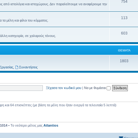
754
ις από ιστολόγια και ιστοχώρους. Δεν παραλείπουμε να αναφέρουμε την
113
τα μέλη και φίλοι του κόμματος.
603
 άλλη κατηγορία, σε χαλαρούς τόνους.
ΘΈΜΑΤΑ
1803
Εργασίας
,
Συναντήσεις
Ξέχασα τον κωδικό μου
|
Να με θυμάσαι
 και 64 επισκέπτες (με βάση τα μέλη που ήταν ενεργά τα τελευταία 5 λεπτά)
1014
• Το νεότερο μέλος μας
Atlantios