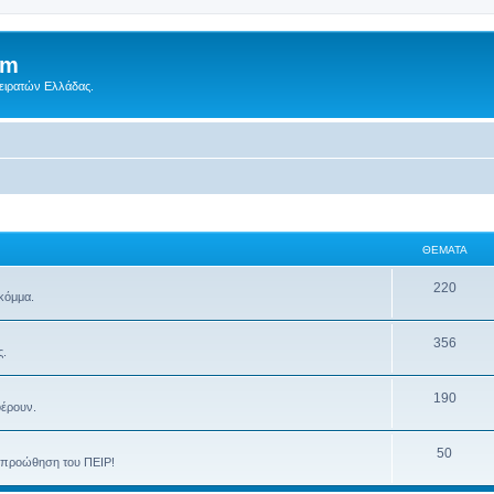
um
Πειρατών Ελλάδας.
ΘΈΜΑΤΑ
220
 κόμμα.
356
ς.
190
φέρουν.
50
ην προώθηση του ΠΕΙΡ!