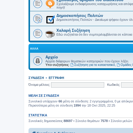
Σχολιάζουμε ενδιαφέρουσες καταχωρήσεις και απόψε
πηγή!
Δημοσκοπήσεις Πολιτών
Δημοσκοπήσεις Πολιτών - Δικαίωμα ψήφου έχουν όλα 
Χαλαρή Συζήτηση
Εδώ συζητιέται ότι δεν συμπεριλαμβάνεται σε κάποια
ΆΛΛΑ
Αρχείο
Αρχείο διάφορων θεματικών κατηγοριών που έχουν λήξει.
Υπο-συζητήσεις:
Συζήτηση για το καταστατικό
,
Ομάδες 
ΣΎΝΔΕΣΗ
•
ΕΓΓΡΑΦΉ
Όνομα μέλους:
Κωδικός:
ΜΈΛΗ ΣΕ ΣΎΝΔΕΣΗ
Συνολικά υπάρχουν
66
μέλη σε σύνδεση: 2 εγγεγραμμένα, 0 με απόκρυψη
Περισσότερα μέλη σε σύνδεση
1994
την 18 Οκτ 2025, 22:25
ΣΤΑΤΙΣΤΙΚΆ
Συνολικές δημοσιεύσεις
88697
• Σύνολο θεμάτων
7578
• Σύνολο μελών