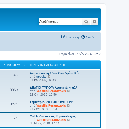
Αναζήτηση
Ειδική αναζήτηση
Εγγραφή
Σύνδεση
Τώρα είναι 07 Αύγ 2026, 02:58
ΔΗΜΟΣΙΕΎΣΕΙΣ
ΤΕΛΕΥΤΑΊΑ ΔΗΜΟΣΊΕΥΣΗ
Ανακοίνωση 13ου Συνεδρίου Κόμ…
643
Π
από
spooky
ρ
07 Ιαν 2026, 04:38
ο
β
ΔΕΛΤΙΟ ΤΥΠΟΥ: Λευτεριά κι αλλ…
3357
ο
Π
από
Vassilis Perantzakis
λ
ρ
12 Οκτ 2023, 10:56
ή
ο
τ
β
Σεμινάριο 29/9/2018 και 30/9/…
1539
η
ο
Π
από
Vassilis Perantzakis
ς
λ
ρ
24 Σεπ 2018, 17:03
τ
ή
ο
ε
τ
β
Φυλλάδιο για τις Ευρωεκλογές …
λ
394
η
ο
Π
από
Vassilis Perantzakis
ε
ς
λ
ρ
08 Μάιος 2019, 17:44
υ
τ
ή
ο
τ
ε