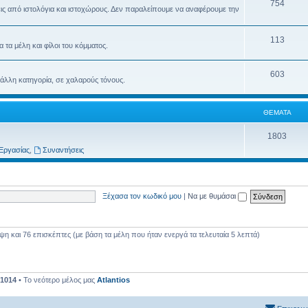
754
ις από ιστολόγια και ιστοχώρους. Δεν παραλείπουμε να αναφέρουμε την
113
τα μέλη και φίλοι του κόμματος.
603
 άλλη κατηγορία, σε χαλαρούς τόνους.
ΘΈΜΑΤΑ
1803
Εργασίας
,
Συναντήσεις
Ξέχασα τον κωδικό μου
|
Να με θυμάσαι
 και 76 επισκέπτες (με βάση τα μέλη που ήταν ενεργά τα τελευταία 5 λεπτά)
1014
• Το νεότερο μέλος μας
Atlantios