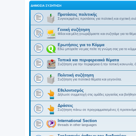
ΔΗΜΌΣΙΑ ΣΥΖΉΤΗΣΗ
Προτάσεις πολιτικής
Συγκεκριμένες προτάσεις για πολιτική και σχετική συ
Γενική συζήτηση
Φίλοι και μέλη γνωριζόμαστε και συζητάμε για τα θέ
Ερωτήσεις για το Κόμμα
Εδώ μπορείτε να μας πείτε τη γνώμη σας για το κόμμ
Τοπικά και περιφερειακά θέματα
Συζήτηση για την περιφέρεια ή την τοπική κοινωνία, 
Πολιτική συζήτηση
Συζήτηση για πολιτικά θέματα και γεγονότα.
Εθελοντισμός
Δήλωσε συμμετοχή στις ομάδες εργασίας και βοήθησε
Δράσεις
Συζήτηση πάνω σε προγραμματισμένες ή προτεινόμενε
International Section
threads in other languages
Σχολιασμός άρθρων του διαδικτύου