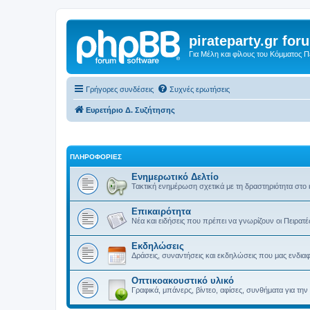
pirateparty.gr for
Για Μέλη και φίλους του Κόμματος 
Γρήγορες συνδέσεις
Συχνές ερωτήσεις
Ευρετήριο Δ. Συζήτησης
ΠΛΗΡΟΦΟΡΙΕΣ
Ενημερωτικό Δελτίο
Τακτική ενημέρωση σχετικά με τη δραστηριότητα στο
Επικαιρότητα
Νέα και ειδήσεις που πρέπει να γνωρίζουν οι Πειρατέ
Εκδηλώσεις
Δράσεις, συναντήσεις και εκδηλώσεις που μας ενδια
Οπτικοακουστικό υλικό
Γραφικά, μπάνερς, βίντεο, αφίσες, συνθήματα για τ