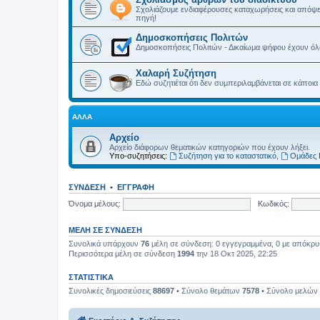
Σχολιάζουμε ενδιαφέρουσες καταχωρήσεις και απόψε
πηγή!
Δημοσκοπήσεις Πολιτών
Δημοσκοπήσεις Πολιτών - Δικαίωμα ψήφου έχουν όλα 
Χαλαρή Συζήτηση
Εδώ συζητιέται ότι δεν συμπεριλαμβάνεται σε κάποια
ΆΛΛΑ
Αρχείο
Αρχείο διάφορων θεματικών κατηγοριών που έχουν λήξει.
Υπο-συζητήσεις:
Συζήτηση για το καταστατικό
,
Ομάδες 
ΣΎΝΔΕΣΗ
•
ΕΓΓΡΑΦΉ
Όνομα μέλους:
Κωδικός:
ΜΈΛΗ ΣΕ ΣΎΝΔΕΣΗ
Συνολικά υπάρχουν
76
μέλη σε σύνδεση: 0 εγγεγραμμένα, 0 με απόκρυψη
Περισσότερα μέλη σε σύνδεση
1994
την 18 Οκτ 2025, 22:25
ΣΤΑΤΙΣΤΙΚΆ
Συνολικές δημοσιεύσεις
88697
• Σύνολο θεμάτων
7578
• Σύνολο μελών