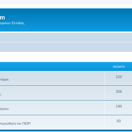
um
Πειρατών Ελλάδας.
ΘΈΜΑΤΑ
220
 κόμμα.
356
ς.
190
φέρουν.
50
ην προώθηση του ΠΕΙΡ!