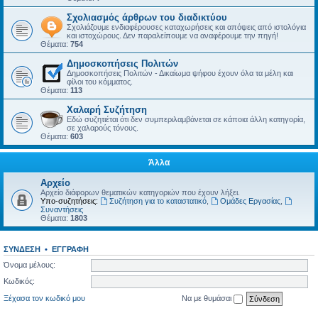
Σχολιασμός άρθρων του διαδικτύου
Σχολιάζουμε ενδιαφέρουσες καταχωρήσεις και απόψεις από ιστολόγια
και ιστοχώρους. Δεν παραλείπουμε να αναφέρουμε την πηγή!
Θέματα:
754
Δημοσκοπήσεις Πολιτών
Δημοσκοπήσεις Πολιτών - Δικαίωμα ψήφου έχουν όλα τα μέλη και
φίλοι του κόμματος.
Θέματα:
113
Χαλαρή Συζήτηση
Εδώ συζητιέται ότι δεν συμπεριλαμβάνεται σε κάποια άλλη κατηγορία,
σε χαλαρούς τόνους.
Θέματα:
603
Άλλα
Αρχείο
Αρχείο διάφορων θεματικών κατηγοριών που έχουν λήξει.
Υπο-συζητήσεις:
Συζήτηση για το καταστατικό
,
Ομάδες Εργασίας
,
Συναντήσεις
Θέματα:
1803
ΣΎΝΔΕΣΗ
•
ΕΓΓΡΑΦΉ
Όνομα μέλους:
Κωδικός:
Ξέχασα τον κωδικό μου
Να με θυμάσαι