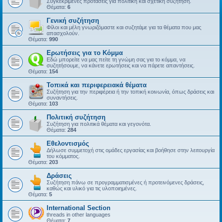
Συγκεκριμένες προτάσεις για πολιτική και σχετική συζήτηση.
Θέματα:
6
Γενική συζήτηση
Φίλοι και μέλη γνωριζόμαστε και συζητάμε για τα θέματα που μας
απασχολούν.
Θέματα:
990
Ερωτήσεις για το Κόμμα
Εδώ μπορείτε να μας πείτε τη γνώμη σας για το κόμμα, να
συζητήσουμε, να κάνετε ερωτήσεις και να πάρετε απαντήσεις.
Θέματα:
154
Τοπικά και περιφερειακά θέματα
Συζήτηση για την περιφέρεια ή την τοπική κοινωνία, όπως δράσεις και
συναντήσεις.
Θέματα:
103
Πολιτική συζήτηση
Συζήτηση για πολιτικά θέματα και γεγονότα.
Θέματα:
284
Εθελοντισμός
Δήλωσε συμμετοχή στις ομάδες εργασίας και βοήθησε στην λειτουργία
του κόμματος.
Θέματα:
203
Δράσεις
Συζήτηση πάνω σε προγραμματισμένες ή προτεινόμενες δράσεις,
καθώς και υλικό για τις υλοποιημένες.
Θέματα:
5
International Section
threads in other languages
Θέματα:
7