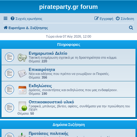
pirateparty.gr forum
Συχνές ερωτήσεις
Εγγραφή
Σύνδεση
Α
Ευρετήριο Δ. Συζήτησης
ν
Τώρα είναι 07 Αύγ 2026, 12:00
α
Πληροφοριες
ζ
Ενημερωτικό Δελτίο
ή
Τακτική ενημέρωση σχετικά με τη δραστηριότητα στο κόμμα.
Θέματα:
220
τ
Επικαιρότητα
η
Νέα και ειδήσεις που πρέπει να γνωρίζουν οι Πειρατές.
Θέματα:
356
σ
Εκδηλώσεις
η
Δράσεις, συναντήσεις και εκδηλώσεις που μας ενδιαφέρουν.
Θέματα:
190
Οπτικοακουστικό υλικό
Γραφικά, μπάνερς, βίντεο, αφίσες, συνθήματα για την προώθηση του
ΠΕΙΡ!
Θέματα:
50
Δημόσια Συζήτηση
Προτάσεις πολιτικής