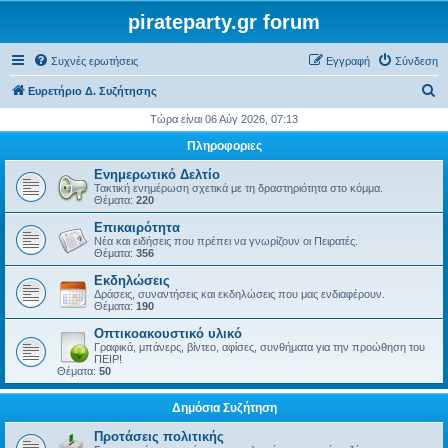
pirateparty.gr forum
Συχνές ερωτήσεις
Εγγραφή
Σύνδεση
Α
Ευρετήριο Δ. Συζήτησης
ν
Τώρα είναι 06 Αύγ 2026, 07:13
α
Πληροφοριες
ζ
Ενημερωτικό Δελτίο
ή
Τακτική ενημέρωση σχετικά με τη δραστηριότητα στο κόμμα.
Θέματα:
220
τ
Επικαιρότητα
η
Νέα και ειδήσεις που πρέπει να γνωρίζουν οι Πειρατές.
Θέματα:
356
σ
Εκδηλώσεις
η
Δράσεις, συναντήσεις και εκδηλώσεις που μας ενδιαφέρουν.
Θέματα:
190
Οπτικοακουστικό υλικό
Γραφικά, μπάνερς, βίντεο, αφίσες, συνθήματα για την προώθηση του
ΠΕΙΡ!
Θέματα:
50
Δημόσια Συζήτηση
Προτάσεις πολιτικής