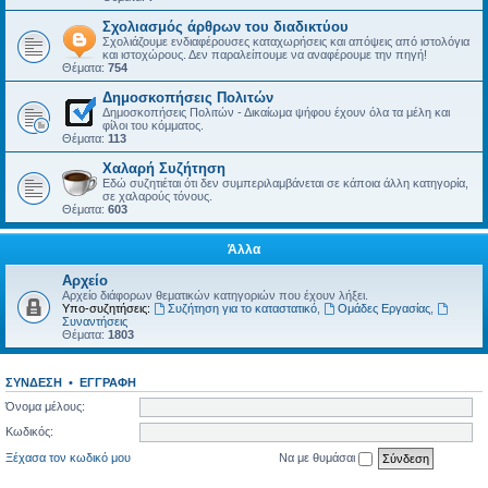
Σχολιασμός άρθρων του διαδικτύου
Σχολιάζουμε ενδιαφέρουσες καταχωρήσεις και απόψεις από ιστολόγια
και ιστοχώρους. Δεν παραλείπουμε να αναφέρουμε την πηγή!
Θέματα:
754
Δημοσκοπήσεις Πολιτών
Δημοσκοπήσεις Πολιτών - Δικαίωμα ψήφου έχουν όλα τα μέλη και
φίλοι του κόμματος.
Θέματα:
113
Χαλαρή Συζήτηση
Εδώ συζητιέται ότι δεν συμπεριλαμβάνεται σε κάποια άλλη κατηγορία,
σε χαλαρούς τόνους.
Θέματα:
603
Άλλα
Αρχείο
Αρχείο διάφορων θεματικών κατηγοριών που έχουν λήξει.
Υπο-συζητήσεις:
Συζήτηση για το καταστατικό
,
Ομάδες Εργασίας
,
Συναντήσεις
Θέματα:
1803
ΣΎΝΔΕΣΗ
•
ΕΓΓΡΑΦΉ
Όνομα μέλους:
Κωδικός:
Ξέχασα τον κωδικό μου
Να με θυμάσαι