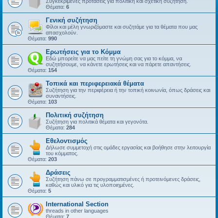
Συγκεκριμένες προτάσεις για πολιτική και σχετική συζήτηση.
Θέματα:
6
Γενική συζήτηση
Φίλοι και μέλη γνωριζόμαστε και συζητάμε για τα θέματα που μας
απασχολούν.
Θέματα:
990
Ερωτήσεις για το Κόμμα
Εδώ μπορείτε να μας πείτε τη γνώμη σας για το κόμμα, να
συζητήσουμε, να κάνετε ερωτήσεις και να πάρετε απαντήσεις.
Θέματα:
154
Τοπικά και περιφερειακά θέματα
Συζήτηση για την περιφέρεια ή την τοπική κοινωνία, όπως δράσεις και
συναντήσεις.
Θέματα:
103
Πολιτική συζήτηση
Συζήτηση για πολιτικά θέματα και γεγονότα.
Θέματα:
284
Εθελοντισμός
Δήλωσε συμμετοχή στις ομάδες εργασίας και βοήθησε στην λειτουργία
του κόμματος.
Θέματα:
203
Δράσεις
Συζήτηση πάνω σε προγραμματισμένες ή προτεινόμενες δράσεις,
καθώς και υλικό για τις υλοποιημένες.
Θέματα:
5
International Section
threads in other languages
Θέματα:
7