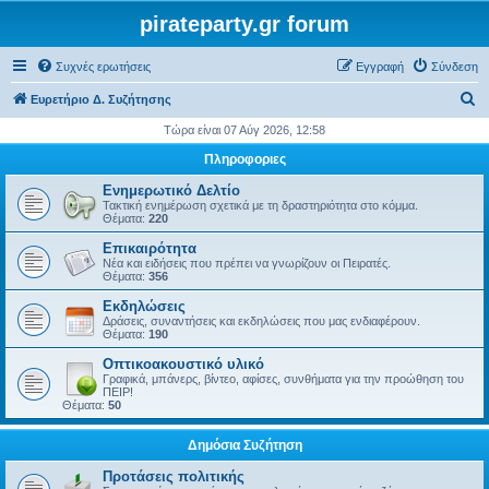
pirateparty.gr forum
Συχνές ερωτήσεις
Εγγραφή
Σύνδεση
Α
Ευρετήριο Δ. Συζήτησης
ν
Τώρα είναι 07 Αύγ 2026, 12:58
α
Πληροφοριες
ζ
Ενημερωτικό Δελτίο
ή
Τακτική ενημέρωση σχετικά με τη δραστηριότητα στο κόμμα.
Θέματα:
220
τ
Επικαιρότητα
η
Νέα και ειδήσεις που πρέπει να γνωρίζουν οι Πειρατές.
Θέματα:
356
σ
Εκδηλώσεις
η
Δράσεις, συναντήσεις και εκδηλώσεις που μας ενδιαφέρουν.
Θέματα:
190
Οπτικοακουστικό υλικό
Γραφικά, μπάνερς, βίντεο, αφίσες, συνθήματα για την προώθηση του
ΠΕΙΡ!
Θέματα:
50
Δημόσια Συζήτηση
Προτάσεις πολιτικής