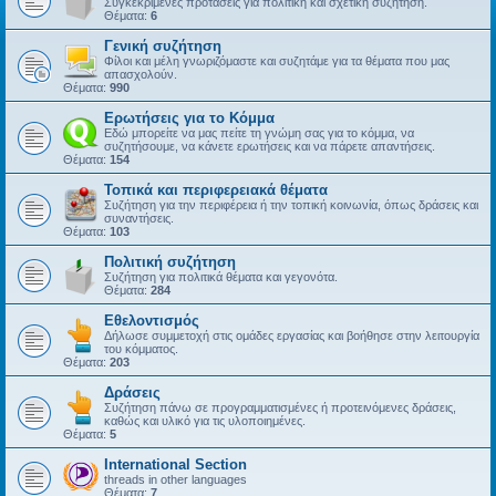
Συγκεκριμένες προτάσεις για πολιτική και σχετική συζήτηση.
Θέματα:
6
Γενική συζήτηση
Φίλοι και μέλη γνωριζόμαστε και συζητάμε για τα θέματα που μας
απασχολούν.
Θέματα:
990
Ερωτήσεις για το Κόμμα
Εδώ μπορείτε να μας πείτε τη γνώμη σας για το κόμμα, να
συζητήσουμε, να κάνετε ερωτήσεις και να πάρετε απαντήσεις.
Θέματα:
154
Τοπικά και περιφερειακά θέματα
Συζήτηση για την περιφέρεια ή την τοπική κοινωνία, όπως δράσεις και
συναντήσεις.
Θέματα:
103
Πολιτική συζήτηση
Συζήτηση για πολιτικά θέματα και γεγονότα.
Θέματα:
284
Εθελοντισμός
Δήλωσε συμμετοχή στις ομάδες εργασίας και βοήθησε στην λειτουργία
του κόμματος.
Θέματα:
203
Δράσεις
Συζήτηση πάνω σε προγραμματισμένες ή προτεινόμενες δράσεις,
καθώς και υλικό για τις υλοποιημένες.
Θέματα:
5
International Section
threads in other languages
Θέματα:
7