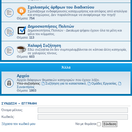
Σχολιασμός άρθρων του διαδικτύου
Σχολιάζουμε ενδιαφέρουσες καταχωρήσεις και απόψεις από ιστολόγια
και ιστοχώρους. Δεν παραλείπουμε να αναφέρουμε την πηγή!
Θέματα:
754
Δημοσκοπήσεις Πολιτών
Δημοσκοπήσεις Πολιτών - Δικαίωμα ψήφου έχουν όλα τα μέλη και
φίλοι του κόμματος.
Θέματα:
113
Χαλαρή Συζήτηση
Εδώ συζητιέται ότι δεν συμπεριλαμβάνεται σε κάποια άλλη κατηγορία,
σε χαλαρούς τόνους.
Θέματα:
603
Άλλα
Αρχείο
Αρχείο διάφορων θεματικών κατηγοριών που έχουν λήξει.
Υπο-συζητήσεις:
Συζήτηση για το καταστατικό
,
Ομάδες Εργασίας
,
Συναντήσεις
Θέματα:
1803
ΣΎΝΔΕΣΗ
•
ΕΓΓΡΑΦΉ
Όνομα μέλους:
Κωδικός:
Ξέχασα τον κωδικό μου
Να με θυμάσαι