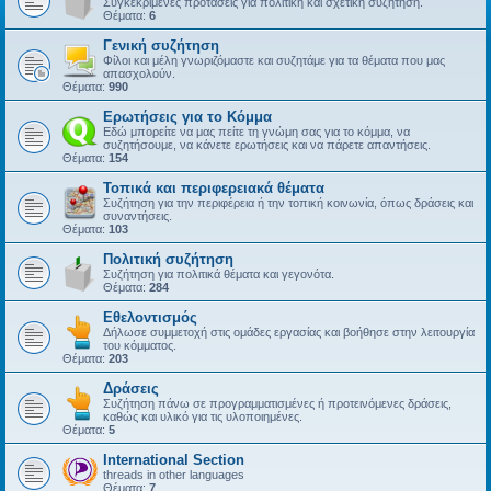
Συγκεκριμένες προτάσεις για πολιτική και σχετική συζήτηση.
Θέματα:
6
Γενική συζήτηση
Φίλοι και μέλη γνωριζόμαστε και συζητάμε για τα θέματα που μας
απασχολούν.
Θέματα:
990
Ερωτήσεις για το Κόμμα
Εδώ μπορείτε να μας πείτε τη γνώμη σας για το κόμμα, να
συζητήσουμε, να κάνετε ερωτήσεις και να πάρετε απαντήσεις.
Θέματα:
154
Τοπικά και περιφερειακά θέματα
Συζήτηση για την περιφέρεια ή την τοπική κοινωνία, όπως δράσεις και
συναντήσεις.
Θέματα:
103
Πολιτική συζήτηση
Συζήτηση για πολιτικά θέματα και γεγονότα.
Θέματα:
284
Εθελοντισμός
Δήλωσε συμμετοχή στις ομάδες εργασίας και βοήθησε στην λειτουργία
του κόμματος.
Θέματα:
203
Δράσεις
Συζήτηση πάνω σε προγραμματισμένες ή προτεινόμενες δράσεις,
καθώς και υλικό για τις υλοποιημένες.
Θέματα:
5
International Section
threads in other languages
Θέματα:
7