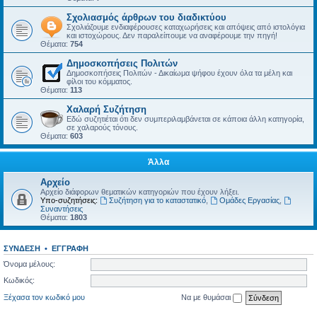
Σχολιασμός άρθρων του διαδικτύου
Σχολιάζουμε ενδιαφέρουσες καταχωρήσεις και απόψεις από ιστολόγια
και ιστοχώρους. Δεν παραλείπουμε να αναφέρουμε την πηγή!
Θέματα:
754
Δημοσκοπήσεις Πολιτών
Δημοσκοπήσεις Πολιτών - Δικαίωμα ψήφου έχουν όλα τα μέλη και
φίλοι του κόμματος.
Θέματα:
113
Χαλαρή Συζήτηση
Εδώ συζητιέται ότι δεν συμπεριλαμβάνεται σε κάποια άλλη κατηγορία,
σε χαλαρούς τόνους.
Θέματα:
603
Άλλα
Αρχείο
Αρχείο διάφορων θεματικών κατηγοριών που έχουν λήξει.
Υπο-συζητήσεις:
Συζήτηση για το καταστατικό
,
Ομάδες Εργασίας
,
Συναντήσεις
Θέματα:
1803
ΣΎΝΔΕΣΗ
•
ΕΓΓΡΑΦΉ
Όνομα μέλους:
Κωδικός:
Ξέχασα τον κωδικό μου
Να με θυμάσαι