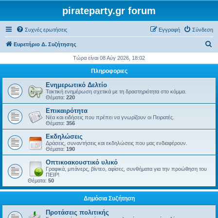
pirateparty.gr forum
Συχνές ερωτήσεις
Εγγραφή
Σύνδεση
Α
Ευρετήριο Δ. Συζήτησης
ν
Τώρα είναι 08 Αύγ 2026, 18:02
α
Πληροφοριες
ζ
Ενημερωτικό Δελτίο
ή
Τακτική ενημέρωση σχετικά με τη δραστηριότητα στο κόμμα.
Θέματα:
220
τ
Επικαιρότητα
η
Νέα και ειδήσεις που πρέπει να γνωρίζουν οι Πειρατές.
Θέματα:
356
σ
Εκδηλώσεις
η
Δράσεις, συναντήσεις και εκδηλώσεις που μας ενδιαφέρουν.
Θέματα:
190
Οπτικοακουστικό υλικό
Γραφικά, μπάνερς, βίντεο, αφίσες, συνθήματα για την προώθηση του
ΠΕΙΡ!
Θέματα:
50
Δημόσια Συζήτηση
Προτάσεις πολιτικής