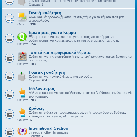
Συγκεκριμένες προτάσεις για πολιτική και σχετική συζήτηση.
Θέματα:
6
Γενική συζήτηση
Φίλοι και μέλη γνωριζόμαστε και συζητάμε για τα θέματα που μας
απασχολούν.
Θέματα:
990
Ερωτήσεις για το Κόμμα
Εδώ μπορείτε να μας πείτε τη γνώμη σας για το κόμμα, να
συζητήσουμε, να κάνετε ερωτήσεις και να πάρετε απαντήσεις.
Θέματα:
154
Τοπικά και περιφερειακά θέματα
Συζήτηση για την περιφέρεια ή την τοπική κοινωνία, όπως δράσεις και
συναντήσεις.
Θέματα:
103
Πολιτική συζήτηση
Συζήτηση για πολιτικά θέματα και γεγονότα.
Θέματα:
284
Εθελοντισμός
Δήλωσε συμμετοχή στις ομάδες εργασίας και βοήθησε στην λειτουργία
του κόμματος.
Θέματα:
203
Δράσεις
Συζήτηση πάνω σε προγραμματισμένες ή προτεινόμενες δράσεις,
καθώς και υλικό για τις υλοποιημένες.
Θέματα:
5
International Section
threads in other languages
Θέματα:
7