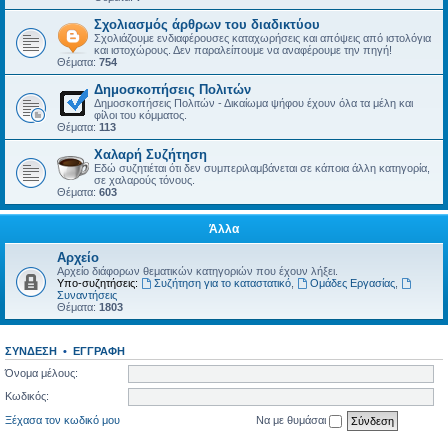
Σχολιασμός άρθρων του διαδικτύου
Σχολιάζουμε ενδιαφέρουσες καταχωρήσεις και απόψεις από ιστολόγια
και ιστοχώρους. Δεν παραλείπουμε να αναφέρουμε την πηγή!
Θέματα:
754
Δημοσκοπήσεις Πολιτών
Δημοσκοπήσεις Πολιτών - Δικαίωμα ψήφου έχουν όλα τα μέλη και
φίλοι του κόμματος.
Θέματα:
113
Χαλαρή Συζήτηση
Εδώ συζητιέται ότι δεν συμπεριλαμβάνεται σε κάποια άλλη κατηγορία,
σε χαλαρούς τόνους.
Θέματα:
603
Άλλα
Αρχείο
Αρχείο διάφορων θεματικών κατηγοριών που έχουν λήξει.
Υπο-συζητήσεις:
Συζήτηση για το καταστατικό
,
Ομάδες Εργασίας
,
Συναντήσεις
Θέματα:
1803
ΣΎΝΔΕΣΗ
•
ΕΓΓΡΑΦΉ
Όνομα μέλους:
Κωδικός:
Ξέχασα τον κωδικό μου
Να με θυμάσαι