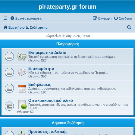
pirateparty.gr forum
Συχνές ερωτήσεις
Εγγραφή
Σύνδεση
Α
Ευρετήριο Δ. Συζήτησης
ν
Τώρα είναι 08 Αύγ 2026, 07:50
α
Πληροφοριες
ζ
Ενημερωτικό Δελτίο
ή
Τακτική ενημέρωση σχετικά με τη δραστηριότητα στο κόμμα.
Θέματα:
220
τ
Επικαιρότητα
η
Νέα και ειδήσεις που πρέπει να γνωρίζουν οι Πειρατές.
Θέματα:
356
σ
Εκδηλώσεις
η
Δράσεις, συναντήσεις και εκδηλώσεις που μας ενδιαφέρουν.
Θέματα:
190
Οπτικοακουστικό υλικό
Γραφικά, μπάνερς, βίντεο, αφίσες, συνθήματα για την προώθηση του
ΠΕΙΡ!
Θέματα:
50
Δημόσια Συζήτηση
Προτάσεις πολιτικής