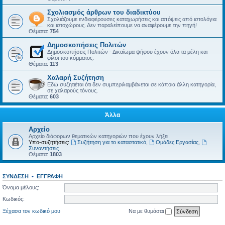
Σχολιασμός άρθρων του διαδικτύου
Σχολιάζουμε ενδιαφέρουσες καταχωρήσεις και απόψεις από ιστολόγια
και ιστοχώρους. Δεν παραλείπουμε να αναφέρουμε την πηγή!
Θέματα:
754
Δημοσκοπήσεις Πολιτών
Δημοσκοπήσεις Πολιτών - Δικαίωμα ψήφου έχουν όλα τα μέλη και
φίλοι του κόμματος.
Θέματα:
113
Χαλαρή Συζήτηση
Εδώ συζητιέται ότι δεν συμπεριλαμβάνεται σε κάποια άλλη κατηγορία,
σε χαλαρούς τόνους.
Θέματα:
603
Άλλα
Αρχείο
Αρχείο διάφορων θεματικών κατηγοριών που έχουν λήξει.
Υπο-συζητήσεις:
Συζήτηση για το καταστατικό
,
Ομάδες Εργασίας
,
Συναντήσεις
Θέματα:
1803
ΣΎΝΔΕΣΗ
•
ΕΓΓΡΑΦΉ
Όνομα μέλους:
Κωδικός:
Ξέχασα τον κωδικό μου
Να με θυμάσαι