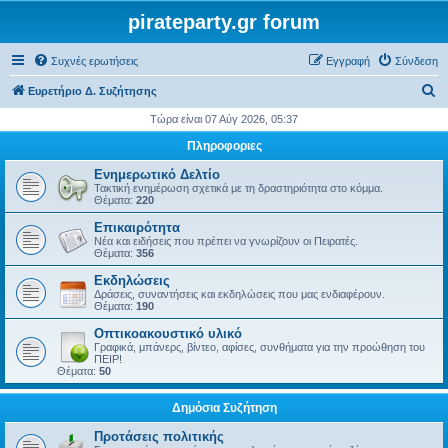
pirateparty.gr forum
Συχνές ερωτήσεις
Εγγραφή
Σύνδεση
Α
Ευρετήριο Δ. Συζήτησης
ν
Τώρα είναι 07 Αύγ 2026, 05:37
α
Πληροφοριες
ζ
Ενημερωτικό Δελτίο
ή
Τακτική ενημέρωση σχετικά με τη δραστηριότητα στο κόμμα.
Θέματα:
220
τ
Επικαιρότητα
η
Νέα και ειδήσεις που πρέπει να γνωρίζουν οι Πειρατές.
Θέματα:
356
σ
Εκδηλώσεις
η
Δράσεις, συναντήσεις και εκδηλώσεις που μας ενδιαφέρουν.
Θέματα:
190
Οπτικοακουστικό υλικό
Γραφικά, μπάνερς, βίντεο, αφίσες, συνθήματα για την προώθηση του
ΠΕΙΡ!
Θέματα:
50
Δημόσια Συζήτηση
Προτάσεις πολιτικής