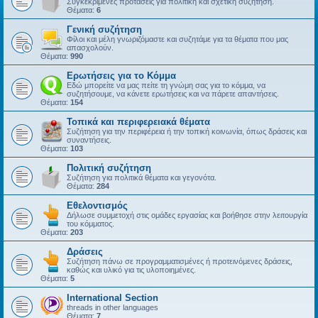
Συγκεκριμένες προτάσεις για πολιτική και σχετική συζήτηση.
Θέματα:
6
Γενική συζήτηση
Φίλοι και μέλη γνωριζόμαστε και συζητάμε για τα θέματα που μας
απασχολούν.
Θέματα:
990
Ερωτήσεις για το Κόμμα
Εδώ μπορείτε να μας πείτε τη γνώμη σας για το κόμμα, να
συζητήσουμε, να κάνετε ερωτήσεις και να πάρετε απαντήσεις.
Θέματα:
154
Τοπικά και περιφερειακά θέματα
Συζήτηση για την περιφέρεια ή την τοπική κοινωνία, όπως δράσεις και
συναντήσεις.
Θέματα:
103
Πολιτική συζήτηση
Συζήτηση για πολιτικά θέματα και γεγονότα.
Θέματα:
284
Εθελοντισμός
Δήλωσε συμμετοχή στις ομάδες εργασίας και βοήθησε στην λειτουργία
του κόμματος.
Θέματα:
203
Δράσεις
Συζήτηση πάνω σε προγραμματισμένες ή προτεινόμενες δράσεις,
καθώς και υλικό για τις υλοποιημένες.
Θέματα:
5
International Section
threads in other languages
Θέματα:
7