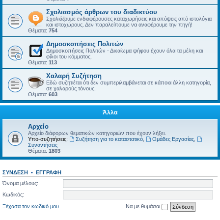
Σχολιασμός άρθρων του διαδικτύου
Σχολιάζουμε ενδιαφέρουσες καταχωρήσεις και απόψεις από ιστολόγια
και ιστοχώρους. Δεν παραλείπουμε να αναφέρουμε την πηγή!
Θέματα:
754
Δημοσκοπήσεις Πολιτών
Δημοσκοπήσεις Πολιτών - Δικαίωμα ψήφου έχουν όλα τα μέλη και
φίλοι του κόμματος.
Θέματα:
113
Χαλαρή Συζήτηση
Εδώ συζητιέται ότι δεν συμπεριλαμβάνεται σε κάποια άλλη κατηγορία,
σε χαλαρούς τόνους.
Θέματα:
603
Άλλα
Αρχείο
Αρχείο διάφορων θεματικών κατηγοριών που έχουν λήξει.
Υπο-συζητήσεις:
Συζήτηση για το καταστατικό
,
Ομάδες Εργασίας
,
Συναντήσεις
Θέματα:
1803
ΣΎΝΔΕΣΗ
•
ΕΓΓΡΑΦΉ
Όνομα μέλους:
Κωδικός:
Ξέχασα τον κωδικό μου
Να με θυμάσαι