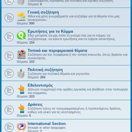
Συγκεκριμένες προτάσεις για πολιτική και σχετική συζήτηση.
Θέματα:
6
Γενική συζήτηση
Φίλοι και μέλη γνωριζόμαστε και συζητάμε για τα θέματα που μας
απασχολούν.
Θέματα:
990
Ερωτήσεις για το Κόμμα
Εδώ μπορείτε να μας πείτε τη γνώμη σας για το κόμμα, να
συζητήσουμε, να κάνετε ερωτήσεις και να πάρετε απαντήσεις.
Θέματα:
154
Τοπικά και περιφερειακά θέματα
Συζήτηση για την περιφέρεια ή την τοπική κοινωνία, όπως δράσεις και
συναντήσεις.
Θέματα:
103
Πολιτική συζήτηση
Συζήτηση για πολιτικά θέματα και γεγονότα.
Θέματα:
284
Εθελοντισμός
Δήλωσε συμμετοχή στις ομάδες εργασίας και βοήθησε στην λειτουργία
του κόμματος.
Θέματα:
203
Δράσεις
Συζήτηση πάνω σε προγραμματισμένες ή προτεινόμενες δράσεις,
καθώς και υλικό για τις υλοποιημένες.
Θέματα:
5
International Section
threads in other languages
Θέματα:
7