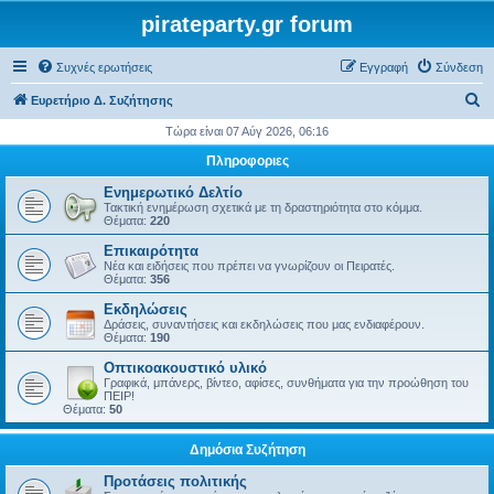
pirateparty.gr forum
Συχνές ερωτήσεις
Εγγραφή
Σύνδεση
Α
Ευρετήριο Δ. Συζήτησης
ν
Τώρα είναι 07 Αύγ 2026, 06:16
α
Πληροφοριες
ζ
Ενημερωτικό Δελτίο
ή
Τακτική ενημέρωση σχετικά με τη δραστηριότητα στο κόμμα.
Θέματα:
220
τ
Επικαιρότητα
η
Νέα και ειδήσεις που πρέπει να γνωρίζουν οι Πειρατές.
Θέματα:
356
σ
Εκδηλώσεις
η
Δράσεις, συναντήσεις και εκδηλώσεις που μας ενδιαφέρουν.
Θέματα:
190
Οπτικοακουστικό υλικό
Γραφικά, μπάνερς, βίντεο, αφίσες, συνθήματα για την προώθηση του
ΠΕΙΡ!
Θέματα:
50
Δημόσια Συζήτηση
Προτάσεις πολιτικής