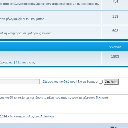
754
ις από ιστολόγια και ιστοχώρους. Δεν παραλείπουμε να αναφέρουμε την
113
τα μέλη και φίλοι του κόμματος.
603
 άλλη κατηγορία, σε χαλαρούς τόνους.
ΘΈΜΑΤΑ
1803
Εργασίας
,
Συναντήσεις
Ξέχασα τον κωδικό μου
|
Να με θυμάσαι
 και 60 επισκέπτες (με βάση τα μέλη που ήταν ενεργά τα τελευταία 5 λεπτά)
1014
• Το νεότερο μέλος μας
Atlantios