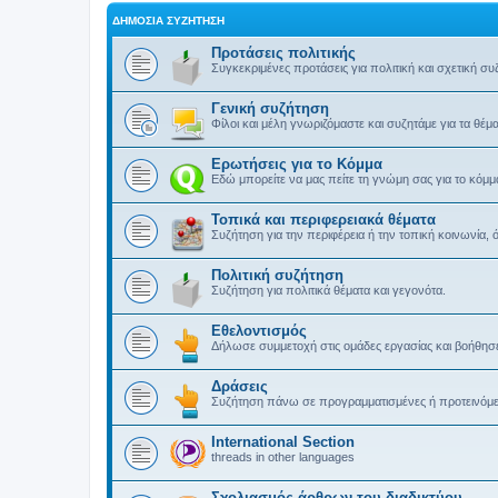
ΔΗΜΌΣΙΑ ΣΥΖΉΤΗΣΗ
Προτάσεις πολιτικής
Συγκεκριμένες προτάσεις για πολιτική και σχετική συ
Γενική συζήτηση
Φίλοι και μέλη γνωριζόμαστε και συζητάμε για τα θέ
Ερωτήσεις για το Κόμμα
Εδώ μπορείτε να μας πείτε τη γνώμη σας για το κόμμ
Τοπικά και περιφερειακά θέματα
Συζήτηση για την περιφέρεια ή την τοπική κοινωνία, 
Πολιτική συζήτηση
Συζήτηση για πολιτικά θέματα και γεγονότα.
Εθελοντισμός
Δήλωσε συμμετοχή στις ομάδες εργασίας και βοήθησε
Δράσεις
Συζήτηση πάνω σε προγραμματισμένες ή προτεινόμενε
International Section
threads in other languages
Σχολιασμός άρθρων του διαδικτύου