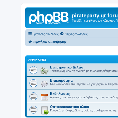
pirateparty.gr for
Για Μέλη και φίλους του Κόμματος 
Γρήγορες συνδέσεις
Συχνές ερωτήσεις
Ευρετήριο Δ. Συζήτησης
ΠΛΗΡΟΦΟΡΙΕΣ
Ενημερωτικό Δελτίο
Τακτική ενημέρωση σχετικά με τη δραστηριότητα στο
Επικαιρότητα
Νέα και ειδήσεις που πρέπει να γνωρίζουν οι Πειρατέ
Εκδηλώσεις
Δράσεις, συναντήσεις και εκδηλώσεις που μας ενδια
Οπτικοακουστικό υλικό
Γραφικά, μπάνερς, βίντεο, αφίσες, συνθήματα για τ