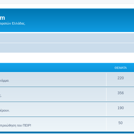
um
Πειρατών Ελλάδας.
ΘΈΜΑΤΑ
220
 κόμμα.
356
ς.
190
φέρουν.
50
ην προώθηση του ΠΕΙΡ!