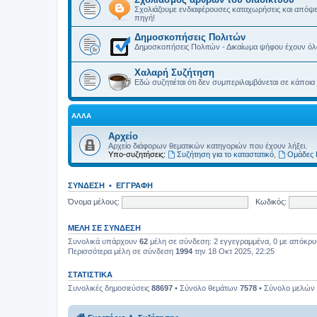
Σχολιάζουμε ενδιαφέρουσες καταχωρήσεις και απόψε
πηγή!
Δημοσκοπήσεις Πολιτών
Δημοσκοπήσεις Πολιτών - Δικαίωμα ψήφου έχουν όλα 
Χαλαρή Συζήτηση
Εδώ συζητιέται ότι δεν συμπεριλαμβάνεται σε κάποια
ΆΛΛΑ
Αρχείο
Αρχείο διάφορων θεματικών κατηγοριών που έχουν λήξει.
Υπο-συζητήσεις:
Συζήτηση για το καταστατικό
,
Ομάδες 
ΣΎΝΔΕΣΗ
•
ΕΓΓΡΑΦΉ
Όνομα μέλους:
Κωδικός:
ΜΈΛΗ ΣΕ ΣΎΝΔΕΣΗ
Συνολικά υπάρχουν
62
μέλη σε σύνδεση: 2 εγγεγραμμένα, 0 με απόκρυψη
Περισσότερα μέλη σε σύνδεση
1994
την 18 Οκτ 2025, 22:25
ΣΤΑΤΙΣΤΙΚΆ
Συνολικές δημοσιεύσεις
88697
• Σύνολο θεμάτων
7578
• Σύνολο μελών