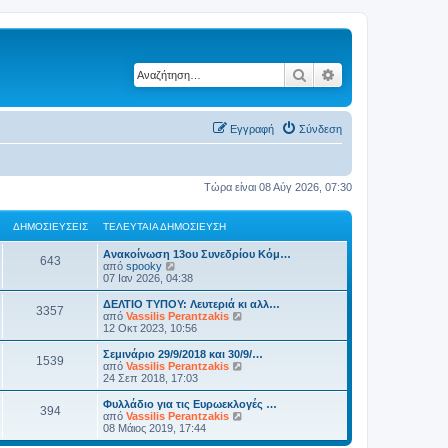
Αναζήτηση
Ειδική αναζήτηση
Εγγραφή
Σύνδεση
Τώρα είναι 08 Αύγ 2026, 07:30
ΔΗΜΟΣΙΕΎΣΕΙΣ
ΤΕΛΕΥΤΑΊΑ ΔΗΜΟΣΊΕΥΣΗ
Ανακοίνωση 13ου Συνεδρίου Κόμ…
643
Π
από
spooky
ρ
07 Ιαν 2026, 04:38
ο
β
ΔΕΛΤΙΟ ΤΥΠΟΥ: Λευτεριά κι αλλ…
3357
ο
Π
από
Vassilis Perantzakis
λ
ρ
12 Οκτ 2023, 10:56
ή
ο
τ
β
Σεμινάριο 29/9/2018 και 30/9/…
1539
η
ο
Π
από
Vassilis Perantzakis
ς
λ
ρ
24 Σεπ 2018, 17:03
τ
ή
ο
ε
τ
β
Φυλλάδιο για τις Ευρωεκλογές …
λ
394
η
ο
Π
από
Vassilis Perantzakis
ε
ς
λ
ρ
08 Μάιος 2019, 17:44
υ
τ
ή
ο
τ
ε