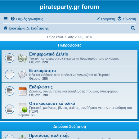
pirateparty.gr forum
Συχνές ερωτήσεις
Εγγραφή
Σύνδεση
Α
Ευρετήριο Δ. Συζήτησης
ν
Τώρα είναι 09 Αύγ 2026, 10:07
α
Πληροφοριες
ζ
Ενημερωτικό Δελτίο
ή
Τακτική ενημέρωση σχετικά με τη δραστηριότητα στο κόμμα.
Θέματα:
220
τ
Επικαιρότητα
η
Νέα και ειδήσεις που πρέπει να γνωρίζουν οι Πειρατές.
Θέματα:
356
σ
Εκδηλώσεις
η
Δράσεις, συναντήσεις και εκδηλώσεις που μας ενδιαφέρουν.
Θέματα:
190
Οπτικοακουστικό υλικό
Γραφικά, μπάνερς, βίντεο, αφίσες, συνθήματα για την προώθηση του
ΠΕΙΡ!
Θέματα:
50
Δημόσια Συζήτηση
Προτάσεις πολιτικής