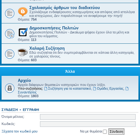
Σχολιασμός άρθρων του διαδικτύου
Σχολιάζουμε ενδιαφέρουσες καταχωρήσεις και απόψεις από ιστολόγια
και ιστοχώρους. Δεν παραλείπουμε να αναφέρουμε την πηγή!
Θέματα:
754
Δημοσκοπήσεις Πολιτών
Δημοσκοπήσεις Πολιτών - Δικαίωμα ψήφου έχουν όλα τα μέλη και
φίλοι του κόμματος.
Θέματα:
113
Χαλαρή Συζήτηση
Εδώ συζητιέται ότι δεν συμπεριλαμβάνεται σε κάποια άλλη κατηγορία,
σε χαλαρούς τόνους.
Θέματα:
603
Άλλα
Αρχείο
Αρχείο διάφορων θεματικών κατηγοριών που έχουν λήξει.
Υπο-συζητήσεις:
Συζήτηση για το καταστατικό
,
Ομάδες Εργασίας
,
Συναντήσεις
Θέματα:
1803
ΣΎΝΔΕΣΗ
•
ΕΓΓΡΑΦΉ
Όνομα μέλους:
Κωδικός:
Ξέχασα τον κωδικό μου
Να με θυμάσαι