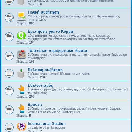
Συγκεκριμένες προτάσεις για πολιτική και σχετική συζήτηση.
Θέματα:
6
Γενική συζήτηση
Φίλοι και μέλη γνωριζόμαστε και συζητάμε για τα θέματα που μας
απασχολούν.
Θέματα:
990
Ερωτήσεις για το Κόμμα
Εδώ μπορείτε να μας πείτε τη γνώμη σας για το κόμμα, να
συζητήσουμε, να κάνετε ερωτήσεις και να πάρετε απαντήσεις.
Θέματα:
154
Τοπικά και περιφερειακά θέματα
Συζήτηση για την περιφέρεια ή την τοπική κοινωνία, όπως δράσεις και
συναντήσεις.
Θέματα:
103
Πολιτική συζήτηση
Συζήτηση για πολιτικά θέματα και γεγονότα.
Θέματα:
284
Εθελοντισμός
Δήλωσε συμμετοχή στις ομάδες εργασίας και βοήθησε στην λειτουργία
του κόμματος.
Θέματα:
203
Δράσεις
Συζήτηση πάνω σε προγραμματισμένες ή προτεινόμενες δράσεις,
καθώς και υλικό για τις υλοποιημένες.
Θέματα:
5
International Section
threads in other languages
Θέματα:
7