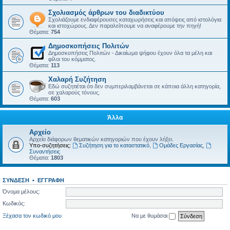
Σχολιασμός άρθρων του διαδικτύου
Σχολιάζουμε ενδιαφέρουσες καταχωρήσεις και απόψεις από ιστολόγια
και ιστοχώρους. Δεν παραλείπουμε να αναφέρουμε την πηγή!
Θέματα:
754
Δημοσκοπήσεις Πολιτών
Δημοσκοπήσεις Πολιτών - Δικαίωμα ψήφου έχουν όλα τα μέλη και
φίλοι του κόμματος.
Θέματα:
113
Χαλαρή Συζήτηση
Εδώ συζητιέται ότι δεν συμπεριλαμβάνεται σε κάποια άλλη κατηγορία,
σε χαλαρούς τόνους.
Θέματα:
603
Άλλα
Αρχείο
Αρχείο διάφορων θεματικών κατηγοριών που έχουν λήξει.
Υπο-συζητήσεις:
Συζήτηση για το καταστατικό
,
Ομάδες Εργασίας
,
Συναντήσεις
Θέματα:
1803
ΣΎΝΔΕΣΗ
•
ΕΓΓΡΑΦΉ
Όνομα μέλους:
Κωδικός:
Ξέχασα τον κωδικό μου
Να με θυμάσαι