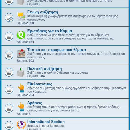
Συγκεκριμένες προτάσεις για πολιτική και σχετική συζήτηση.
Θέματα:
6
Γενική συζήτηση
Φίλοι και μέλη γνωριζόμαστε και συζητάμε για τα θέματα που μας
απασχολούν.
Θέματα:
990
Ερωτήσεις για το Κόμμα
Εδώ μπορείτε να μας πείτε τη γνώμη σας για το κόμμα, να
συζητήσουμε, να κάνετε ερωτήσεις και να πάρετε απαντήσεις.
Θέματα:
154
Τοπικά και περιφερειακά θέματα
Συζήτηση για την περιφέρεια ή την τοπική κοινωνία, όπως δράσεις και
συναντήσεις.
Θέματα:
103
Πολιτική συζήτηση
Συζήτηση για πολιτικά θέματα και γεγονότα.
Θέματα:
284
Εθελοντισμός
Δήλωσε συμμετοχή στις ομάδες εργασίας και βοήθησε στην λειτουργία
του κόμματος.
Θέματα:
203
Δράσεις
Συζήτηση πάνω σε προγραμματισμένες ή προτεινόμενες δράσεις,
καθώς και υλικό για τις υλοποιημένες.
Θέματα:
5
International Section
threads in other languages
Θέματα:
7