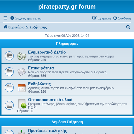
pirateparty.gr forum
Συχνές ερωτήσεις
Εγγραφή
Σύνδεση
Α
Ευρετήριο Δ. Συζήτησης
ν
Τώρα είναι 06 Αύγ 2026, 14:04
α
Πληροφοριες
ζ
Ενημερωτικό Δελτίο
ή
Τακτική ενημέρωση σχετικά με τη δραστηριότητα στο κόμμα.
Θέματα:
220
τ
Επικαιρότητα
η
Νέα και ειδήσεις που πρέπει να γνωρίζουν οι Πειρατές.
Θέματα:
356
σ
Εκδηλώσεις
η
Δράσεις, συναντήσεις και εκδηλώσεις που μας ενδιαφέρουν.
Θέματα:
190
Οπτικοακουστικό υλικό
Γραφικά, μπάνερς, βίντεο, αφίσες, συνθήματα για την προώθηση του
ΠΕΙΡ!
Θέματα:
50
Δημόσια Συζήτηση
Προτάσεις πολιτικής