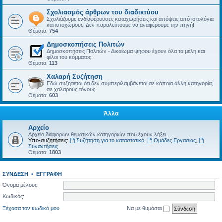
Σχολιασμός άρθρων του διαδικτύου
Σχολιάζουμε ενδιαφέρουσες καταχωρήσεις και απόψεις από ιστολόγια
και ιστοχώρους. Δεν παραλείπουμε να αναφέρουμε την πηγή!
Θέματα:
754
Δημοσκοπήσεις Πολιτών
Δημοσκοπήσεις Πολιτών - Δικαίωμα ψήφου έχουν όλα τα μέλη και
φίλοι του κόμματος.
Θέματα:
113
Χαλαρή Συζήτηση
Εδώ συζητιέται ότι δεν συμπεριλαμβάνεται σε κάποια άλλη κατηγορία,
σε χαλαρούς τόνους.
Θέματα:
603
Άλλα
Αρχείο
Αρχείο διάφορων θεματικών κατηγοριών που έχουν λήξει.
Υπο-συζητήσεις:
Συζήτηση για το καταστατικό
,
Ομάδες Εργασίας
,
Συναντήσεις
Θέματα:
1803
ΣΎΝΔΕΣΗ
•
ΕΓΓΡΑΦΉ
Όνομα μέλους:
Κωδικός:
Ξέχασα τον κωδικό μου
Να με θυμάσαι