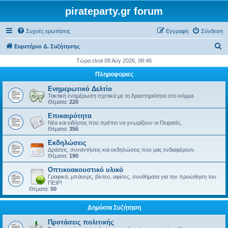
pirateparty.gr forum
Συχνές ερωτήσεις
Εγγραφή
Σύνδεση
Α
Ευρετήριο Δ. Συζήτησης
ν
Τώρα είναι 08 Αύγ 2026, 08:46
α
Πληροφοριες
ζ
Ενημερωτικό Δελτίο
ή
Τακτική ενημέρωση σχετικά με τη δραστηριότητα στο κόμμα.
Θέματα:
220
τ
Επικαιρότητα
η
Νέα και ειδήσεις που πρέπει να γνωρίζουν οι Πειρατές.
Θέματα:
356
σ
Εκδηλώσεις
η
Δράσεις, συναντήσεις και εκδηλώσεις που μας ενδιαφέρουν.
Θέματα:
190
Οπτικοακουστικό υλικό
Γραφικά, μπάνερς, βίντεο, αφίσες, συνθήματα για την προώθηση του
ΠΕΙΡ!
Θέματα:
50
Δημόσια Συζήτηση
Προτάσεις πολιτικής