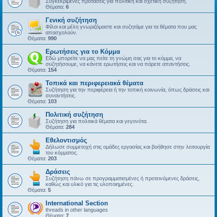
Συγκεκριμένες προτάσεις για πολιτική και σχετική συζήτηση.
Θέματα:
6
Γενική συζήτηση
Φίλοι και μέλη γνωριζόμαστε και συζητάμε για τα θέματα που μας
απασχολούν.
Θέματα:
990
Ερωτήσεις για το Κόμμα
Εδώ μπορείτε να μας πείτε τη γνώμη σας για το κόμμα, να
συζητήσουμε, να κάνετε ερωτήσεις και να πάρετε απαντήσεις.
Θέματα:
154
Τοπικά και περιφερειακά θέματα
Συζήτηση για την περιφέρεια ή την τοπική κοινωνία, όπως δράσεις και
συναντήσεις.
Θέματα:
103
Πολιτική συζήτηση
Συζήτηση για πολιτικά θέματα και γεγονότα.
Θέματα:
284
Εθελοντισμός
Δήλωσε συμμετοχή στις ομάδες εργασίας και βοήθησε στην λειτουργία
του κόμματος.
Θέματα:
203
Δράσεις
Συζήτηση πάνω σε προγραμματισμένες ή προτεινόμενες δράσεις,
καθώς και υλικό για τις υλοποιημένες.
Θέματα:
5
International Section
threads in other languages
Θέματα:
7