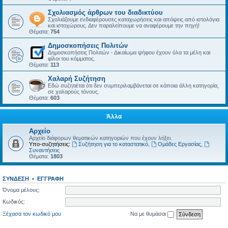
Σχολιασμός άρθρων του διαδικτύου
Σχολιάζουμε ενδιαφέρουσες καταχωρήσεις και απόψεις από ιστολόγια
και ιστοχώρους. Δεν παραλείπουμε να αναφέρουμε την πηγή!
Θέματα:
754
Δημοσκοπήσεις Πολιτών
Δημοσκοπήσεις Πολιτών - Δικαίωμα ψήφου έχουν όλα τα μέλη και
φίλοι του κόμματος.
Θέματα:
113
Χαλαρή Συζήτηση
Εδώ συζητιέται ότι δεν συμπεριλαμβάνεται σε κάποια άλλη κατηγορία,
σε χαλαρούς τόνους.
Θέματα:
603
Άλλα
Αρχείο
Αρχείο διάφορων θεματικών κατηγοριών που έχουν λήξει.
Υπο-συζητήσεις:
Συζήτηση για το καταστατικό
,
Ομάδες Εργασίας
,
Συναντήσεις
Θέματα:
1803
ΣΎΝΔΕΣΗ
•
ΕΓΓΡΑΦΉ
Όνομα μέλους:
Κωδικός:
Ξέχασα τον κωδικό μου
Να με θυμάσαι