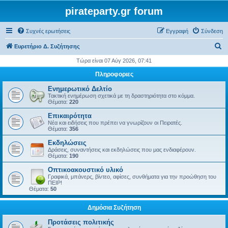
pirateparty.gr forum
Συχνές ερωτήσεις
Εγγραφή
Σύνδεση
Α
Ευρετήριο Δ. Συζήτησης
ν
Τώρα είναι 07 Αύγ 2026, 07:41
α
Πληροφοριες
ζ
Ενημερωτικό Δελτίο
ή
Τακτική ενημέρωση σχετικά με τη δραστηριότητα στο κόμμα.
Θέματα:
220
τ
Επικαιρότητα
η
Νέα και ειδήσεις που πρέπει να γνωρίζουν οι Πειρατές.
Θέματα:
356
σ
Εκδηλώσεις
η
Δράσεις, συναντήσεις και εκδηλώσεις που μας ενδιαφέρουν.
Θέματα:
190
Οπτικοακουστικό υλικό
Γραφικά, μπάνερς, βίντεο, αφίσες, συνθήματα για την προώθηση του
ΠΕΙΡ!
Θέματα:
50
Δημόσια Συζήτηση
Προτάσεις πολιτικής