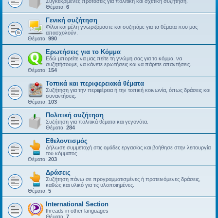
Συγκεκριμένες προτάσεις για πολιτική και σχετική συζήτηση.
Θέματα:
6
Γενική συζήτηση
Φίλοι και μέλη γνωριζόμαστε και συζητάμε για τα θέματα που μας
απασχολούν.
Θέματα:
990
Ερωτήσεις για το Κόμμα
Εδώ μπορείτε να μας πείτε τη γνώμη σας για το κόμμα, να
συζητήσουμε, να κάνετε ερωτήσεις και να πάρετε απαντήσεις.
Θέματα:
154
Τοπικά και περιφερειακά θέματα
Συζήτηση για την περιφέρεια ή την τοπική κοινωνία, όπως δράσεις και
συναντήσεις.
Θέματα:
103
Πολιτική συζήτηση
Συζήτηση για πολιτικά θέματα και γεγονότα.
Θέματα:
284
Εθελοντισμός
Δήλωσε συμμετοχή στις ομάδες εργασίας και βοήθησε στην λειτουργία
του κόμματος.
Θέματα:
203
Δράσεις
Συζήτηση πάνω σε προγραμματισμένες ή προτεινόμενες δράσεις,
καθώς και υλικό για τις υλοποιημένες.
Θέματα:
5
International Section
threads in other languages
Θέματα:
7