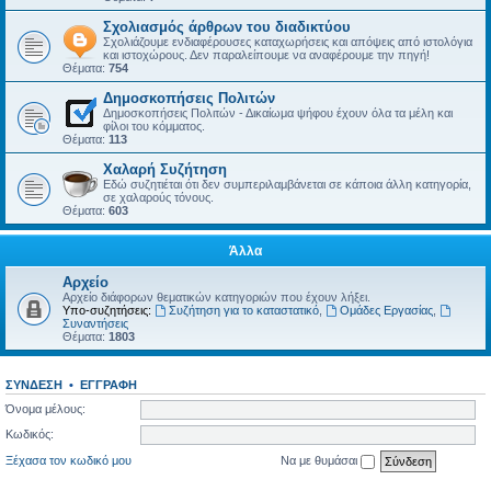
Σχολιασμός άρθρων του διαδικτύου
Σχολιάζουμε ενδιαφέρουσες καταχωρήσεις και απόψεις από ιστολόγια
και ιστοχώρους. Δεν παραλείπουμε να αναφέρουμε την πηγή!
Θέματα:
754
Δημοσκοπήσεις Πολιτών
Δημοσκοπήσεις Πολιτών - Δικαίωμα ψήφου έχουν όλα τα μέλη και
φίλοι του κόμματος.
Θέματα:
113
Χαλαρή Συζήτηση
Εδώ συζητιέται ότι δεν συμπεριλαμβάνεται σε κάποια άλλη κατηγορία,
σε χαλαρούς τόνους.
Θέματα:
603
Άλλα
Αρχείο
Αρχείο διάφορων θεματικών κατηγοριών που έχουν λήξει.
Υπο-συζητήσεις:
Συζήτηση για το καταστατικό
,
Ομάδες Εργασίας
,
Συναντήσεις
Θέματα:
1803
ΣΎΝΔΕΣΗ
•
ΕΓΓΡΑΦΉ
Όνομα μέλους:
Κωδικός:
Ξέχασα τον κωδικό μου
Να με θυμάσαι