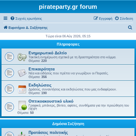
pirateparty.gr forum
Συχνές ερωτήσεις
Εγγραφή
Σύνδεση
Α
Ευρετήριο Δ. Συζήτησης
ν
Τώρα είναι 06 Αύγ 2026, 05:15
α
Πληροφοριες
ζ
Ενημερωτικό Δελτίο
ή
Τακτική ενημέρωση σχετικά με τη δραστηριότητα στο κόμμα.
Θέματα:
220
τ
Επικαιρότητα
η
Νέα και ειδήσεις που πρέπει να γνωρίζουν οι Πειρατές.
Θέματα:
356
σ
Εκδηλώσεις
η
Δράσεις, συναντήσεις και εκδηλώσεις που μας ενδιαφέρουν.
Θέματα:
190
Οπτικοακουστικό υλικό
Γραφικά, μπάνερς, βίντεο, αφίσες, συνθήματα για την προώθηση του
ΠΕΙΡ!
Θέματα:
50
Δημόσια Συζήτηση
Προτάσεις πολιτικής