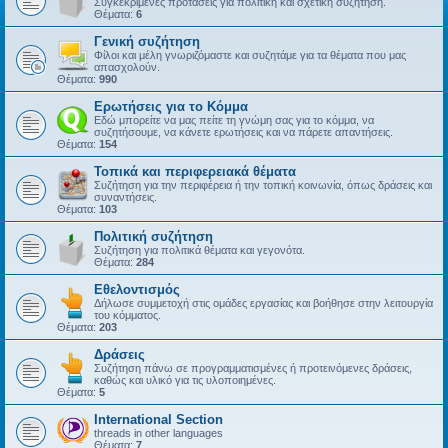
Συγκεκριμένες προτάσεις για πολιτική και σχετική συζήτηση.
Θέματα:
6
Γενική συζήτηση
Φίλοι και μέλη γνωριζόμαστε και συζητάμε για τα θέματα που μας
απασχολούν.
Θέματα:
990
Ερωτήσεις για το Κόμμα
Εδώ μπορείτε να μας πείτε τη γνώμη σας για το κόμμα, να
συζητήσουμε, να κάνετε ερωτήσεις και να πάρετε απαντήσεις.
Θέματα:
154
Τοπικά και περιφερειακά θέματα
Συζήτηση για την περιφέρεια ή την τοπική κοινωνία, όπως δράσεις και
συναντήσεις.
Θέματα:
103
Πολιτική συζήτηση
Συζήτηση για πολιτικά θέματα και γεγονότα.
Θέματα:
284
Εθελοντισμός
Δήλωσε συμμετοχή στις ομάδες εργασίας και βοήθησε στην λειτουργία
του κόμματος.
Θέματα:
203
Δράσεις
Συζήτηση πάνω σε προγραμματισμένες ή προτεινόμενες δράσεις,
καθώς και υλικό για τις υλοποιημένες.
Θέματα:
5
International Section
threads in other languages
Θέματα:
7