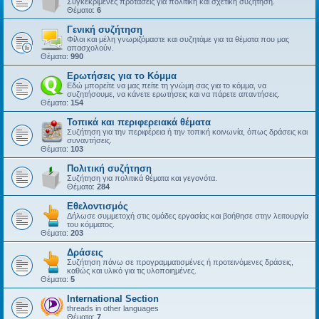
Συγκεκριμένες προτάσεις για πολιτική και σχετική συζήτηση.
Θέματα:
6
Γενική συζήτηση
Φίλοι και μέλη γνωριζόμαστε και συζητάμε για τα θέματα που μας
απασχολούν.
Θέματα:
990
Ερωτήσεις για το Κόμμα
Εδώ μπορείτε να μας πείτε τη γνώμη σας για το κόμμα, να
συζητήσουμε, να κάνετε ερωτήσεις και να πάρετε απαντήσεις.
Θέματα:
154
Τοπικά και περιφερειακά θέματα
Συζήτηση για την περιφέρεια ή την τοπική κοινωνία, όπως δράσεις και
συναντήσεις.
Θέματα:
103
Πολιτική συζήτηση
Συζήτηση για πολιτικά θέματα και γεγονότα.
Θέματα:
284
Εθελοντισμός
Δήλωσε συμμετοχή στις ομάδες εργασίας και βοήθησε στην λειτουργία
του κόμματος.
Θέματα:
203
Δράσεις
Συζήτηση πάνω σε προγραμματισμένες ή προτεινόμενες δράσεις,
καθώς και υλικό για τις υλοποιημένες.
Θέματα:
5
International Section
threads in other languages
Θέματα:
7