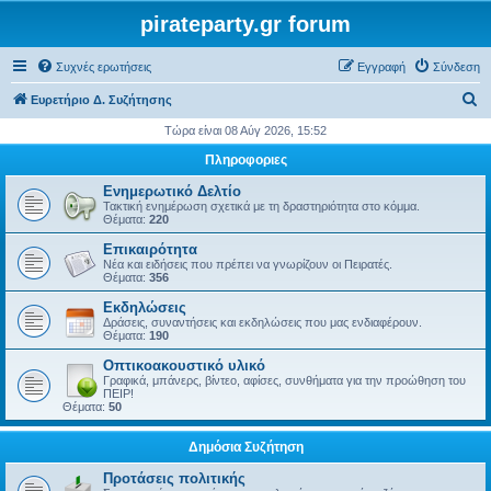
pirateparty.gr forum
Συχνές ερωτήσεις
Εγγραφή
Σύνδεση
Α
Ευρετήριο Δ. Συζήτησης
ν
Τώρα είναι 08 Αύγ 2026, 15:52
α
Πληροφοριες
ζ
Ενημερωτικό Δελτίο
ή
Τακτική ενημέρωση σχετικά με τη δραστηριότητα στο κόμμα.
Θέματα:
220
τ
Επικαιρότητα
η
Νέα και ειδήσεις που πρέπει να γνωρίζουν οι Πειρατές.
Θέματα:
356
σ
Εκδηλώσεις
η
Δράσεις, συναντήσεις και εκδηλώσεις που μας ενδιαφέρουν.
Θέματα:
190
Οπτικοακουστικό υλικό
Γραφικά, μπάνερς, βίντεο, αφίσες, συνθήματα για την προώθηση του
ΠΕΙΡ!
Θέματα:
50
Δημόσια Συζήτηση
Προτάσεις πολιτικής