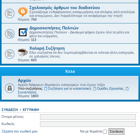
Σχολιασμός άρθρων του διαδικτύου
Σχολιάζουμε ενδιαφέρουσες καταχωρήσεις και απόψεις από ιστολόγια
και ιστοχώρους. Δεν παραλείπουμε να αναφέρουμε την πηγή!
Θέματα:
754
Δημοσκοπήσεις Πολιτών
Δημοσκοπήσεις Πολιτών - Δικαίωμα ψήφου έχουν όλα τα μέλη και
φίλοι του κόμματος.
Θέματα:
113
Χαλαρή Συζήτηση
Εδώ συζητιέται ότι δεν συμπεριλαμβάνεται σε κάποια άλλη κατηγορία,
σε χαλαρούς τόνους.
Θέματα:
603
Άλλα
Αρχείο
Αρχείο διάφορων θεματικών κατηγοριών που έχουν λήξει.
Υπο-συζητήσεις:
Συζήτηση για το καταστατικό
,
Ομάδες Εργασίας
,
Συναντήσεις
Θέματα:
1803
ΣΎΝΔΕΣΗ
•
ΕΓΓΡΑΦΉ
Όνομα μέλους:
Κωδικός:
Ξέχασα τον κωδικό μου
Να με θυμάσαι