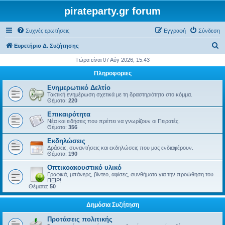
pirateparty.gr forum
Συχνές ερωτήσεις
Εγγραφή
Σύνδεση
Α
Ευρετήριο Δ. Συζήτησης
ν
Τώρα είναι 07 Αύγ 2026, 15:43
α
Πληροφοριες
ζ
Ενημερωτικό Δελτίο
ή
Τακτική ενημέρωση σχετικά με τη δραστηριότητα στο κόμμα.
Θέματα:
220
τ
Επικαιρότητα
η
Νέα και ειδήσεις που πρέπει να γνωρίζουν οι Πειρατές.
Θέματα:
356
σ
Εκδηλώσεις
η
Δράσεις, συναντήσεις και εκδηλώσεις που μας ενδιαφέρουν.
Θέματα:
190
Οπτικοακουστικό υλικό
Γραφικά, μπάνερς, βίντεο, αφίσες, συνθήματα για την προώθηση του
ΠΕΙΡ!
Θέματα:
50
Δημόσια Συζήτηση
Προτάσεις πολιτικής