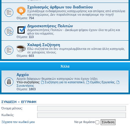
Σχολιασμός άρθρων του διαδικτύου
Σχολιάζουμε ενδιαφέρουσες καταχωρήσεις και απόψεις από ιστολόγια
και ιστοχώρους. Δεν παραλείπουμε να αναφέρουμε την πηγή!
Θέματα:
754
Δημοσκοπήσεις Πολιτών
Δημοσκοπήσεις Πολιτών - Δικαίωμα ψήφου έχουν όλα τα μέλη και
φίλοι του κόμματος.
Θέματα:
113
Χαλαρή Συζήτηση
Εδώ συζητιέται ότι δεν συμπεριλαμβάνεται σε κάποια άλλη κατηγορία,
σε χαλαρούς τόνους.
Θέματα:
603
Άλλα
Αρχείο
Αρχείο διάφορων θεματικών κατηγοριών που έχουν λήξει.
Υπο-συζητήσεις:
Συζήτηση για το καταστατικό
,
Ομάδες Εργασίας
,
Συναντήσεις
Θέματα:
1803
ΣΎΝΔΕΣΗ
•
ΕΓΓΡΑΦΉ
Όνομα μέλους:
Κωδικός:
Ξέχασα τον κωδικό μου
Να με θυμάσαι