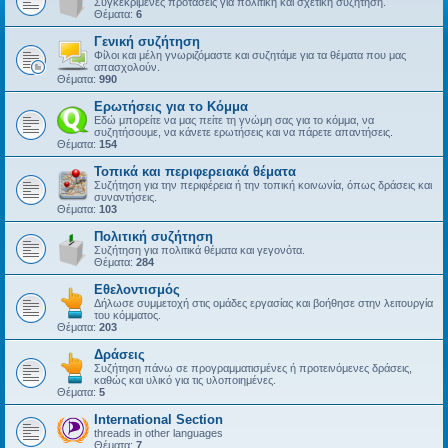
Συγκεκριμένες προτάσεις για πολιτική και σχετική συζήτηση.
Θέματα:
6
Γενική συζήτηση
Φίλοι και μέλη γνωριζόμαστε και συζητάμε για τα θέματα που μας
απασχολούν.
Θέματα:
990
Ερωτήσεις για το Κόμμα
Εδώ μπορείτε να μας πείτε τη γνώμη σας για το κόμμα, να
συζητήσουμε, να κάνετε ερωτήσεις και να πάρετε απαντήσεις.
Θέματα:
154
Τοπικά και περιφερειακά θέματα
Συζήτηση για την περιφέρεια ή την τοπική κοινωνία, όπως δράσεις και
συναντήσεις.
Θέματα:
103
Πολιτική συζήτηση
Συζήτηση για πολιτικά θέματα και γεγονότα.
Θέματα:
284
Εθελοντισμός
Δήλωσε συμμετοχή στις ομάδες εργασίας και βοήθησε στην λειτουργία
του κόμματος.
Θέματα:
203
Δράσεις
Συζήτηση πάνω σε προγραμματισμένες ή προτεινόμενες δράσεις,
καθώς και υλικό για τις υλοποιημένες.
Θέματα:
5
International Section
threads in other languages
Θέματα:
7