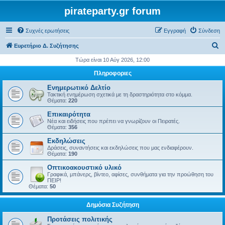
pirateparty.gr forum
Συχνές ερωτήσεις
Εγγραφή
Σύνδεση
Α
Ευρετήριο Δ. Συζήτησης
ν
Τώρα είναι 10 Αύγ 2026, 12:00
α
Πληροφοριες
ζ
Ενημερωτικό Δελτίο
ή
Τακτική ενημέρωση σχετικά με τη δραστηριότητα στο κόμμα.
Θέματα:
220
τ
Επικαιρότητα
η
Νέα και ειδήσεις που πρέπει να γνωρίζουν οι Πειρατές.
Θέματα:
356
σ
Εκδηλώσεις
η
Δράσεις, συναντήσεις και εκδηλώσεις που μας ενδιαφέρουν.
Θέματα:
190
Οπτικοακουστικό υλικό
Γραφικά, μπάνερς, βίντεο, αφίσες, συνθήματα για την προώθηση του
ΠΕΙΡ!
Θέματα:
50
Δημόσια Συζήτηση
Προτάσεις πολιτικής