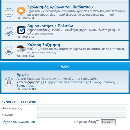
Σχολιασμός άρθρων του διαδικτύου
Σχολιάζουμε ενδιαφέρουσες καταχωρήσεις και απόψεις από ιστολόγια
και ιστοχώρους. Δεν παραλείπουμε να αναφέρουμε την πηγή!
Θέματα:
754
Δημοσκοπήσεις Πολιτών
Δημοσκοπήσεις Πολιτών - Δικαίωμα ψήφου έχουν όλα τα μέλη και
φίλοι του κόμματος.
Θέματα:
113
Χαλαρή Συζήτηση
Εδώ συζητιέται ότι δεν συμπεριλαμβάνεται σε κάποια άλλη κατηγορία,
σε χαλαρούς τόνους.
Θέματα:
603
Άλλα
Αρχείο
Αρχείο διάφορων θεματικών κατηγοριών που έχουν λήξει.
Υπο-συζητήσεις:
Συζήτηση για το καταστατικό
,
Ομάδες Εργασίας
,
Συναντήσεις
Θέματα:
1803
ΣΎΝΔΕΣΗ
•
ΕΓΓΡΑΦΉ
Όνομα μέλους:
Κωδικός:
Ξέχασα τον κωδικό μου
Να με θυμάσαι