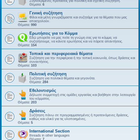
Συγκεκριμένες προτάσεις για πολιτική και σχετική συζήτηση.
Θέματα:
6
Γενική συζήτηση
Φίλοι και μέλη γνωριζόμαστε και συζητάμε για τα θέματα που μας
απασχολούν.
Θέματα:
990
Ερωτήσεις για το Κόμμα
Εδώ μπορείτε να μας πείτε τη γνώμη σας για το κόμμα, να
συζητήσουμε, να κάνετε ερωτήσεις και να πάρετε απαντήσεις.
Θέματα:
154
Τοπικά και περιφερειακά θέματα
Συζήτηση για την περιφέρεια ή την τοπική κοινωνία, όπως δράσεις και
συναντήσεις.
Θέματα:
103
Πολιτική συζήτηση
Συζήτηση για πολιτικά θέματα και γεγονότα.
Θέματα:
284
Εθελοντισμός
Δήλωσε συμμετοχή στις ομάδες εργασίας και βοήθησε στην λειτουργία
του κόμματος.
Θέματα:
203
Δράσεις
Συζήτηση πάνω σε προγραμματισμένες ή προτεινόμενες δράσεις,
καθώς και υλικό για τις υλοποιημένες.
Θέματα:
5
International Section
threads in other languages
Θέματα:
7