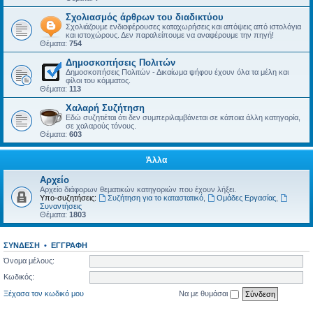
Σχολιασμός άρθρων του διαδικτύου
Σχολιάζουμε ενδιαφέρουσες καταχωρήσεις και απόψεις από ιστολόγια
και ιστοχώρους. Δεν παραλείπουμε να αναφέρουμε την πηγή!
Θέματα:
754
Δημοσκοπήσεις Πολιτών
Δημοσκοπήσεις Πολιτών - Δικαίωμα ψήφου έχουν όλα τα μέλη και
φίλοι του κόμματος.
Θέματα:
113
Χαλαρή Συζήτηση
Εδώ συζητιέται ότι δεν συμπεριλαμβάνεται σε κάποια άλλη κατηγορία,
σε χαλαρούς τόνους.
Θέματα:
603
Άλλα
Αρχείο
Αρχείο διάφορων θεματικών κατηγοριών που έχουν λήξει.
Υπο-συζητήσεις:
Συζήτηση για το καταστατικό
,
Ομάδες Εργασίας
,
Συναντήσεις
Θέματα:
1803
ΣΎΝΔΕΣΗ
•
ΕΓΓΡΑΦΉ
Όνομα μέλους:
Κωδικός:
Ξέχασα τον κωδικό μου
Να με θυμάσαι