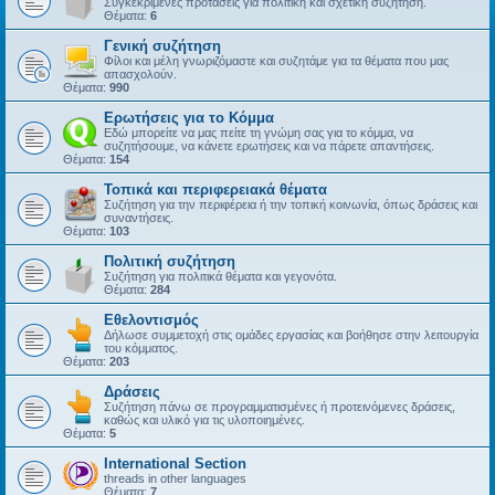
Συγκεκριμένες προτάσεις για πολιτική και σχετική συζήτηση.
Θέματα:
6
Γενική συζήτηση
Φίλοι και μέλη γνωριζόμαστε και συζητάμε για τα θέματα που μας
απασχολούν.
Θέματα:
990
Ερωτήσεις για το Κόμμα
Εδώ μπορείτε να μας πείτε τη γνώμη σας για το κόμμα, να
συζητήσουμε, να κάνετε ερωτήσεις και να πάρετε απαντήσεις.
Θέματα:
154
Τοπικά και περιφερειακά θέματα
Συζήτηση για την περιφέρεια ή την τοπική κοινωνία, όπως δράσεις και
συναντήσεις.
Θέματα:
103
Πολιτική συζήτηση
Συζήτηση για πολιτικά θέματα και γεγονότα.
Θέματα:
284
Εθελοντισμός
Δήλωσε συμμετοχή στις ομάδες εργασίας και βοήθησε στην λειτουργία
του κόμματος.
Θέματα:
203
Δράσεις
Συζήτηση πάνω σε προγραμματισμένες ή προτεινόμενες δράσεις,
καθώς και υλικό για τις υλοποιημένες.
Θέματα:
5
International Section
threads in other languages
Θέματα:
7