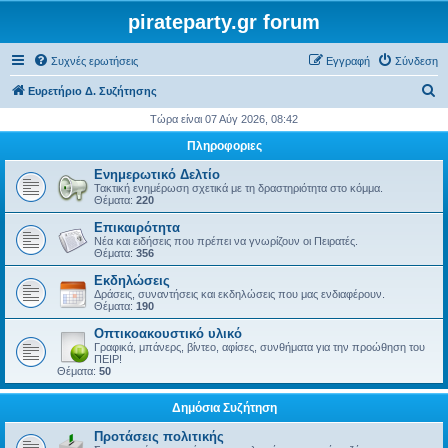
pirateparty.gr forum
Συχνές ερωτήσεις
Εγγραφή
Σύνδεση
Α
Ευρετήριο Δ. Συζήτησης
ν
Τώρα είναι 07 Αύγ 2026, 08:42
α
Πληροφοριες
ζ
Ενημερωτικό Δελτίο
ή
Τακτική ενημέρωση σχετικά με τη δραστηριότητα στο κόμμα.
Θέματα:
220
τ
Επικαιρότητα
η
Νέα και ειδήσεις που πρέπει να γνωρίζουν οι Πειρατές.
Θέματα:
356
σ
Εκδηλώσεις
η
Δράσεις, συναντήσεις και εκδηλώσεις που μας ενδιαφέρουν.
Θέματα:
190
Οπτικοακουστικό υλικό
Γραφικά, μπάνερς, βίντεο, αφίσες, συνθήματα για την προώθηση του
ΠΕΙΡ!
Θέματα:
50
Δημόσια Συζήτηση
Προτάσεις πολιτικής