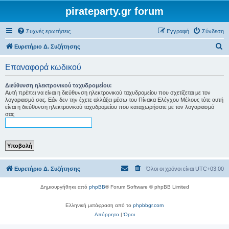
pirateparty.gr forum
Συχνές ερωτήσεις
Εγγραφή
Σύνδεση
Α
Ευρετήριο Δ. Συζήτησης
ν
Επαναφορά κωδικού
α
ζ
Διεύθυνση ηλεκτρονικού ταχυδρομείου:
Αυτή πρέπει να είναι η διεύθυνση ηλεκτρονικού ταχυδρομείου που σχετίζεται με τον
ή
λογαριασμό σας. Εάν δεν την έχετε αλλάξει μέσω του Πίνακα Ελέγχου Μέλους τότε αυτή
είναι η διεύθυνση ηλεκτρονικού ταχυδρομείου που καταχωρήσατε με τον λογαριασμό
τ
σας
η
σ
η
Ευρετήριο Δ. Συζήτησης
Όλοι οι χρόνοι είναι
UTC+03:00
Δημιουργήθηκε από
phpBB
® Forum Software © phpBB Limited
Ελληνική μετάφραση από το
phpbbgr.com
Απόρρητο
|
Όροι