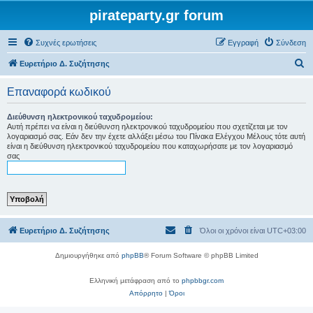
pirateparty.gr forum
Συχνές ερωτήσεις
Εγγραφή
Σύνδεση
Α
Ευρετήριο Δ. Συζήτησης
ν
Επαναφορά κωδικού
α
ζ
Διεύθυνση ηλεκτρονικού ταχυδρομείου:
Αυτή πρέπει να είναι η διεύθυνση ηλεκτρονικού ταχυδρομείου που σχετίζεται με τον
ή
λογαριασμό σας. Εάν δεν την έχετε αλλάξει μέσω του Πίνακα Ελέγχου Μέλους τότε αυτή
είναι η διεύθυνση ηλεκτρονικού ταχυδρομείου που καταχωρήσατε με τον λογαριασμό
τ
σας
η
σ
η
Ευρετήριο Δ. Συζήτησης
Όλοι οι χρόνοι είναι
UTC+03:00
Δημιουργήθηκε από
phpBB
® Forum Software © phpBB Limited
Ελληνική μετάφραση από το
phpbbgr.com
Απόρρητο
|
Όροι