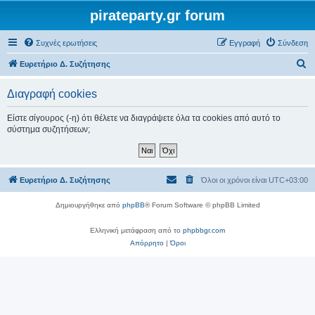
pirateparty.gr forum
Συχνές ερωτήσεις
Εγγραφή
Σύνδεση
Α
Ευρετήριο Δ. Συζήτησης
ν
Διαγραφή cookies
α
ζ
Είστε σίγουρος (-η) ότι θέλετε να διαγράψετε όλα τα cookies από αυτό το
σύστημα συζητήσεων;
ή
τ
η
Ευρετήριο Δ. Συζήτησης
Όλοι οι χρόνοι είναι
UTC+03:00
σ
η
Δημιουργήθηκε από
phpBB
® Forum Software © phpBB Limited
Ελληνική μετάφραση από το
phpbbgr.com
Απόρρητο
|
Όροι