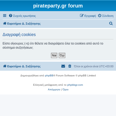
pirateparty.gr forum
Συχνές ερωτήσεις
Εγγραφή
Σύνδεση
Α
Ευρετήριο Δ. Συζήτησης
ν
Διαγραφή cookies
α
ζ
Είστε σίγουρος (-η) ότι θέλετε να διαγράψετε όλα τα cookies από αυτό το
σύστημα συζητήσεων;
ή
τ
η
Ευρετήριο Δ. Συζήτησης
Όλοι οι χρόνοι είναι
UTC+03:00
σ
η
Δημιουργήθηκε από
phpBB
® Forum Software © phpBB Limited
Ελληνική μετάφραση από το
phpbbgr.com
Απόρρητο
|
Όροι